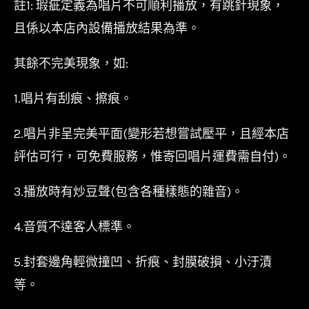
註1: 瑕疵定義為唱片不可順利播放，有跳針現象，
且係以本店內設備播放結果為準。
其餘不完美現象，如:
1.唱片有刮痕、擦痕。
2.唱片非呈完美平面(變形若想嘗試壓平，且經本店
評估可行，可免費服務，惟寄回唱片運費需自付)。
3.播放時有炒豆聲(包含各種樣態的雜音)。
4.音質不達客人標準。
5.封套邊角輕微撞凹、折痕、封膜破損、小汙漬
等。