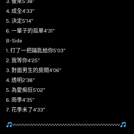
3. 後來5’38”
4. 成全4’33”
5. 決定5’14”
6. 一輩子的孤單4’31”
B-Side
1. 打了一把鑰匙給你5’03”
2. 我等你4’25”
3. 對面男生的房間4’06”
4. 透明2’38”
5. 為愛痴狂5’02”
6. 雨季4’35”
7. 花季未了4’33”
〰〰〰〰〰〰〰〰〰〰〰〰〰〰〰〰〰〰〰〰