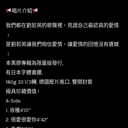
唱片介紹
我們都在劉若英的歌聲裡，見證自己最認真的愛情
﹗
是劉若英讓我們相信愛情，讓愛情的回憶沒有遺憾
﹗
本黑膠專輯為限量版發行,
有日本字體書腰,
180g 33 1/3轉, 德國壓片進口, 雙開封套
極具珍藏價值 !
A-Side
1. 收穫4’01”
2. 很愛很愛你4’42”