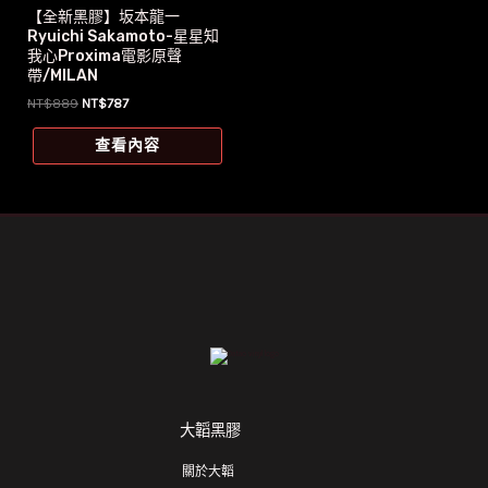
【全新黑膠】坂本龍一
Ryuichi Sakamoto-星星知
我心Proxima電影原聲
帶/MILAN
原
目
NT$
889
NT$
787
始
前
價
價
查看內容
格：
格：
NT$889。
NT$787。
大韜黑膠
關於大韜