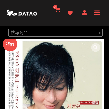
跳
至
Main
主
要
Men
搜
x
內
尋
容
特價