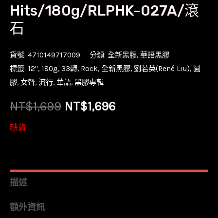
Hits/180g/RLPHK-027A/滾
石
貨號:
4710149717009
分類:
全新黑膠
,
華語黑膠
標籤:
12''
,
180g
,
33轉
,
Rock
,
全新黑膠
,
劉若英(René Liu)
,
圖
膠
,
女聲
,
流行
,
華語
,
黑膠專輯
原
目
NT$
1,699
NT$
1,696
始
前
缺貨
價
價
格：
格：
描述
NT$1,699。
NT$1,696。
額外資訊