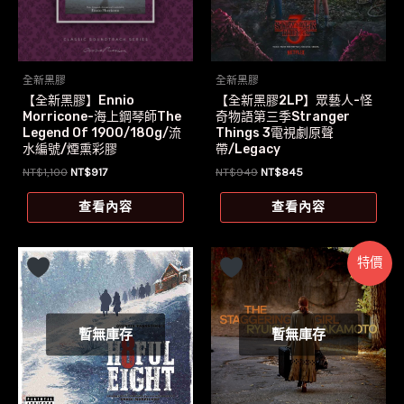
全新黑膠
全新黑膠
【全新黑膠】Ennio
【全新黑膠2LP】眾藝人-怪
Morricone-海上鋼琴師The
奇物語第三季Stranger
Legend Of 1900/180g/流
Things 3電視劇原聲
水編號/煙熏彩膠
帶/Legacy
原
目
原
目
NT$
1,100
NT$
917
NT$
949
NT$
845
始
前
始
前
價
價
價
價
查看內容
查看內容
格：
格：
格：
格：
NT$1,100。
NT$917。
NT$949。
NT$845。
特價
暫無庫存
暫無庫存