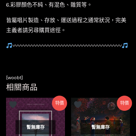
6.彩膠顏色不純、有混色、雜質等。
皆屬唱片製造、存放、運送過程之通常狀況，完美
主義者請另尋購買途徑。
〰〰〰〰〰〰〰〰〰〰〰〰〰〰〰〰〰〰〰〰
[woobt]
相關商品
特價
特價
暫無庫存
暫無庫存