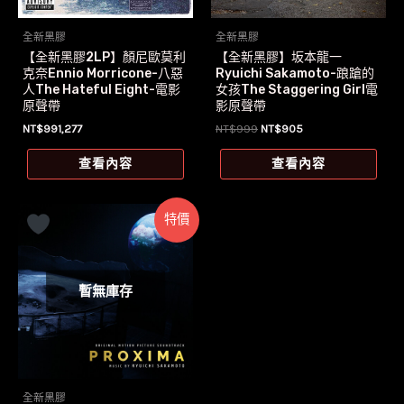
全新黑膠
全新黑膠
【全新黑膠2LP】顏尼歐莫利
【全新黑膠】坂本龍一
克奈Ennio Morricone-八惡
Ryuichi Sakamoto-踉蹌的
人The Hateful Eight-電影
女孩The Staggering Girl電
原聲帶
影原聲帶
原
目
NT$
991,277
NT$
999
NT$
905
始
前
價
價
查看內容
查看內容
格：
格：
NT$999。
NT$905。
特價
暫無庫存
全新黑膠