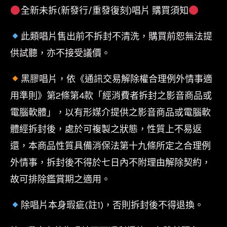
全新未拆(新發行/重發復刻)唱片 購買須知
此類唱片售出前不拆封不清洗，購買前恕無法提
供試聽，亦不接受議價。
黑膠唱片，依《通訊交易解除權合理例外情事適
用準則》第2條第4款「經消費者拆封之影音商品或
電腦軟體」，以有形媒介提供之影音商品或電腦軟
體經拆封後，處於可複製之狀態，性質上不易返
還，本商品性質具備消保法第十九條所定之合理例
外情事，拆封後不得於七日內不附理由解除契約，
故可排除鑑賞期之適用。
除唱片本身瑕疵(註1)，否則拆封後不得退換。