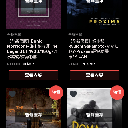
暫無庫存
暫無庫存
全新黑膠
全新黑膠
【全新黑膠】Ennio
【全新黑膠】坂本龍一
Morricone-海上鋼琴師The
Ryuichi Sakamoto-星星知
Legend Of 1900/180g/流
我心Proxima電影原聲
水編號/煙熏彩膠
帶/MILAN
原
目
原
目
NT$
1,100
NT$
917
NT$
889
NT$
787
始
前
始
前
價
價
價
價
查看內容
查看內容
格：
格：
格：
格：
NT$1,100。
NT$917。
NT$889。
NT$787。
特價
特價
暫無庫存
暫無庫存