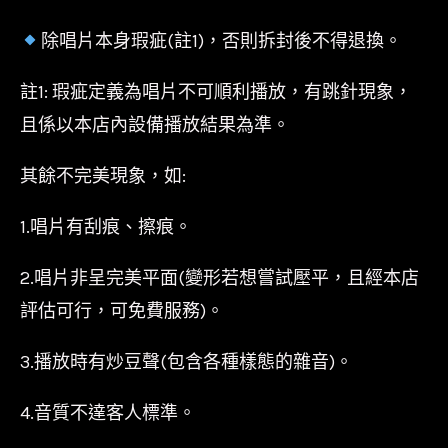
除唱片本身瑕疵(註1)，否則拆封後不得退換。
註1: 瑕疵定義為唱片不可順利播放，有跳針現象，
且係以本店內設備播放結果為準。
其餘不完美現象，如:
1.唱片有刮痕、擦痕。
2.唱片非呈完美平面(變形若想嘗試壓平，且經本店
評估可行，可免費服務)。
3.播放時有炒豆聲(包含各種樣態的雜音)。
4.音質不達客人標準。