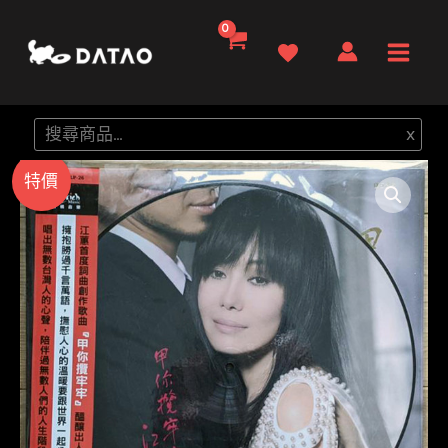
跳
至
Main
主
要
Men
搜
x
內
尋
容
特價