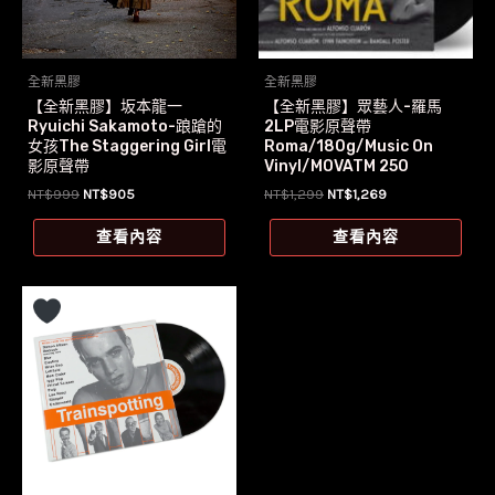
全新黑膠
全新黑膠
【全新黑膠】坂本龍一
【全新黑膠】眾藝人-羅馬
Ryuichi Sakamoto-踉蹌的
2LP電影原聲帶
女孩The Staggering Girl電
Roma/180g/Music On
影原聲帶
Vinyl/MOVATM 250
原
目
原
目
NT$
999
NT$
905
NT$
1,299
NT$
1,269
始
前
始
前
價
價
價
價
查看內容
查看內容
格：
格：
格：
格：
NT$999。
NT$905。
NT$1,299。
NT$1,269。