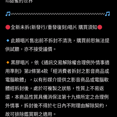
10甜蜜的世界
〰〰〰〰〰〰〰〰〰〰〰〰〰〰〰〰〰〰〰〰
全新未拆(新發行/重發復刻)唱片 購買須知
此類唱片售出前不拆封不清洗，購買前恕無法提
供試聽，亦不接受議價。
黑膠唱片，依《通訊交易解除權合理例外情事適
用準則》第2條第4款「經消費者拆封之影音商品或
電腦軟體」，以有形媒介提供之影音商品或電腦軟
體經拆封後，處於可複製之狀態，性質上不易返
還，本商品性質具備消保法第十九條所定之合理例
外情事，拆封後不得於七日內不附理由解除契約，
故可排除鑑賞期之適用。