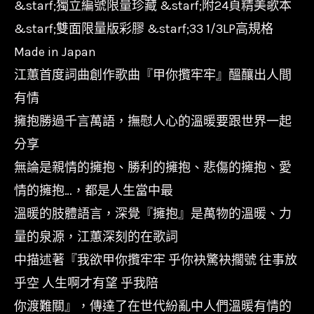
&starf;獨立編號限量珍藏 &starf;附24頁精美歌本
蕙
-
&starf;雙面限量版彩膠 &starf;33 1/3LP高規格
甲
Made in Japan
你
江蕙首度詞曲創作歌曲『甲你攬牢牢』醞釀出人間
攬
有情
牢
擁抱勝過千言萬語，撫慰人心的溫暖要跟世界一起
牢/180g/
分享
限
無論是親情的擁抱、勝利的擁抱、悲傷的擁抱、愛
量
情的擁抱…，都是人生當中最
流
溫暖的肢體語言，深覺『擁抱』是萬物的溫暖、力
水
量的泉源，江蕙深刻的在歌詞
號/
中描述著『我欲甲你攬牢牢 乎你袂驚袂擱號 往事放
日
乎空 人生啊才有望 乎我陪
本
你渡難關』，傳達了在世代紛亂中人們溫暖有情的
製/