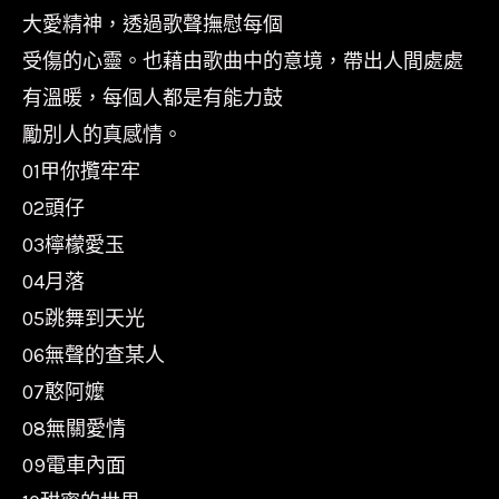
大愛精神，透過歌聲撫慰每個
音
受傷的心靈。也藉由歌曲中的意境，帶出人間處處
橋/4711368320407
數
有溫暖，每個人都是有能力鼓
量
勵別人的真感情。
01甲你攬牢牢
02頭仔
03檸檬愛玉
04月落
05跳舞到天光
06無聲的查某人
07憨阿嬤
08無關愛情
09電車內面