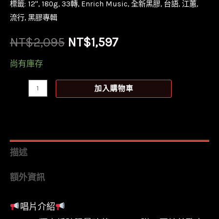
標籤:
12''
,
180g
,
33轉
,
Enrich Music
,
全新黑膠
,
台語
,
江蕙
,
流行
,
黑膠專輯
原
目
NT$
2,095
NT$
1,597
始
前
尚有庫存
價
價
【全
加入購物車
新
格：
格：
限
NT$2,095。
NT$1,597。
量
圖
描述
片
額外資訊
彩
膠】
唱片介紹
江