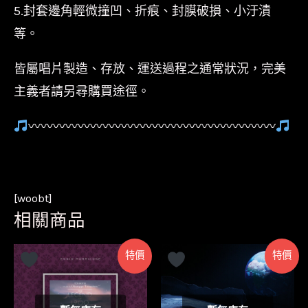
5.封套邊角輕微撞凹、折痕、封膜破損、小汙漬
等。
皆屬唱片製造、存放、運送過程之通常狀況，完美
主義者請另尋購買途徑。
〰〰〰〰〰〰〰〰〰〰〰〰〰〰〰〰〰〰〰〰
[woobt]
相關商品
特價
特價