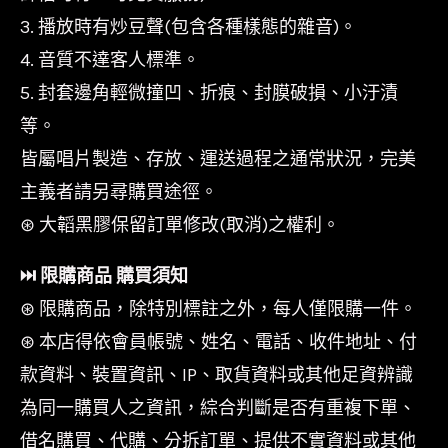
3. 播放時有炒豆聲(包含各種樣態的雜音)。
4. 音質不達客人標準。
5. 封套邊角輕微撞凹、折痕、封膜破損、小汙漬
等。
皆屬唱片製造、存放、運送過程之通常狀況，完美
主義者請另尋購買途徑。
⊛ 大韜黑膠保留訂單修改(取消)之權利。
⏭︎ 限購商品 購買須知
⊛ 限購商品，除特別標註之外，每人僅限購一件。
⊛ 本店得依會員帳號、姓名、電話、收件地址、付
款資料、裝置資訊、IP、取貨資料或其他足資辨識
為同一購買人之資訊，綜合判斷是否有重複下單、
借名購買、代購、分拆訂單、提供不實資料或其他