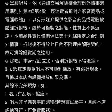
⊛ 黑膠唱片，依《通訊交易解除權合理例外情事適
用準則》第2條第4款「經消費者拆封之影音商品或
電腦軟體」，以有形媒介提供之影音商品或電腦軟
體經拆封後，處於可複製之狀態，性質上不易返
還，本商品性質具備消保法第十九條所定之合理例
外情事，拆封後不得於七日內不附理由解除契約，
故可排除鑑賞期之適用。
⊛ 除唱片本身瑕疵(註1)，否則拆封後不得退換。
註1: 瑕疵定義為唱片不可順利播放，有跳針現象，
且係以本店內設備播放結果為準。
其餘不完美現象，如:
1. 唱片有刮痕、擦痕。
2. 唱片非呈完美平面(變形若想嘗試壓平，且經本店
評估可行，可免費服務)。