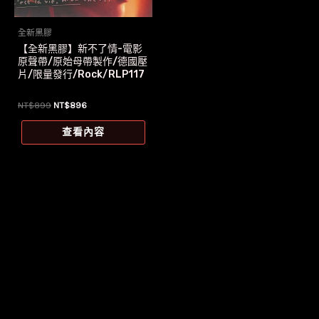
全新黑膠
【全新黑膠】新不了情-電影
原聲帶/原始母帶製作/德國壓
片/限量發行/Rock/RLP117
原
目
NT$
899
NT$
896
始
前
價
價
查看內容
格：
格：
NT$899。
NT$896。