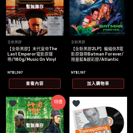
暫無庫存
全新黑膠
全新黑膠
【全新黑膠】末代皇帝The
【全新黑膠2LP】蝙蝠俠3電
Last Emperor電影原聲
影原聲帶Batman Forever/
帶/180g/Music On Vinyl
限量藍&銀彩膠/Atlantic
NT$
1,397
NT$
1,197
查看內容
加入購物車
特價
暫無庫存