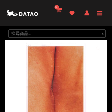
跳
至
Main
主
要
Men
搜
x
內
尋
容