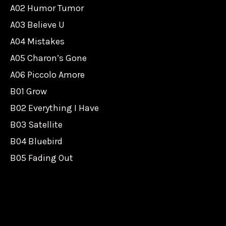
A02 Humor Tumor
A03 Believe U
A04 Mistakes
A05 Charon’s Gone
A06 Piccolo Amore
B01 Grow
B02 Everything I Have
B03 Satellite
B04 Bluebird
B05 Fading Out