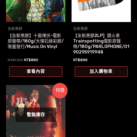
全新黑膠
全新黑膠
【全新黑膠】十面埋伏-電影
【全新黑膠2LP】猜火車
原聲帶/180g/大理石綠彩膠/
Trainspotting電影原聲
限量發行/Music On Vinyl
帶/180g/PARLOPHONE/01
90295919948
原
目
NT$
1,150
NT$
880
NT$
896
始
前
價
價
查看內容
加入購物車
格：
格：
NT$1,150。
NT$880。
特價
暫無庫存