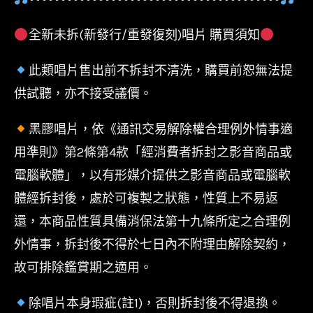
車
Sunset
全新未拆(新發行/重發復刻)唱片 購買須知
Rollercoaster-
此類唱片售出前不拆封不清洗，購買前恕無法提
半
供試聽，亦不接受議價。
熟
王
黑膠唱片，依《通訊交易解除權合理例外情事適
子
用準則》第2條第4款「經消費者拆封之影音商品或
Cassa
電腦軟體」，以有形媒介提供之影音商品或電腦軟
Nova
體經拆封後，處於可複製之狀態，性質上不易返
數
還，本商品性質具備消保法第十九條所定之合理例
量
外情事，拆封後不得於七日內不附理由解除契約，
故可排除鑑賞期之適用。
除唱片本身瑕疵(註1)，否則拆封後不得退換。