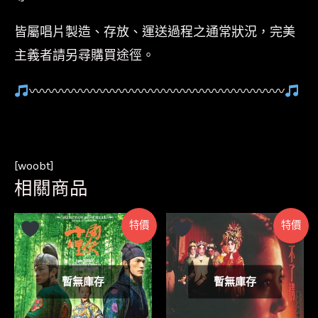
皆屬唱片製造、存放、運送過程之通常狀況，完美
主義者請另尋購買途徑。
〰〰〰〰〰〰〰〰〰〰〰〰〰〰〰〰〰〰〰〰
[woobt]
相關商品
特價
特價
暫無庫存
暫無庫存