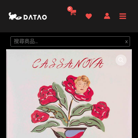
跳
至
Main
主
要
Men
搜
x
內
尋
容