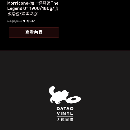
Morricone-海上鋼琴師The
Legend Of 1900/180g/流
水編號/煙熏彩膠
原
目
NT$
1,100
NT$
917
始
前
價
價
查看內容
格：
格：
NT$1,100。
NT$917。