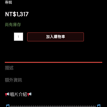
專輯
NT$
1,317
尚有庫存
【全
加入購物車
新
透
明
紅
描述
彩
額外資訊
膠】
落
唱片介紹
日
飛
〰〰〰〰〰〰〰〰〰〰〰〰〰〰〰〰〰〰〰〰