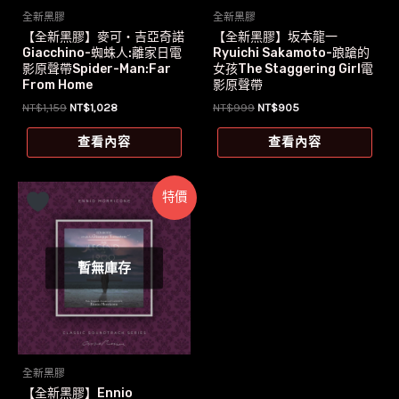
全新黑膠
全新黑膠
【全新黑膠】麥可‧吉亞奇諾
【全新黑膠】坂本龍一
Giacchino-蜘蛛人:離家日電
Ryuichi Sakamoto-踉蹌的
影原聲帶Spider-Man:Far
女孩The Staggering Girl電
From Home
影原聲帶
原
目
原
目
NT$
1,159
NT$
1,028
NT$
999
NT$
905
始
前
始
前
價
價
價
價
查看內容
查看內容
格：
格：
格：
格：
NT$1,159。
NT$1,028。
NT$999。
NT$905。
特價
暫無庫存
全新黑膠
【全新黑膠】Ennio