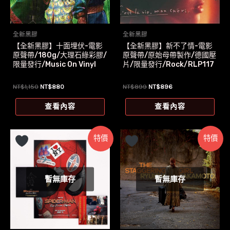
全新黑膠
全新黑膠
【全新黑膠】十面埋伏-電影
【全新黑膠】新不了情-電影
原聲帶/180g/大理石綠彩膠/
原聲帶/原始母帶製作/德國壓
限量發行/Music On Vinyl
片/限量發行/Rock/RLP117
原
目
原
目
NT$
1,150
NT$
880
NT$
899
NT$
896
始
前
始
前
價
價
價
價
查看內容
查看內容
格：
格：
格：
格：
NT$1,150。
NT$880。
NT$899。
NT$896。
特價
特價
暫無庫存
暫無庫存