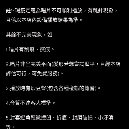
註1: 瑕疵定義為唱片不可順利播放，有跳針現象，
且係以本店內設備播放結果為準。
其餘不完美現象，如:
1.唱片有刮痕、擦痕。
2.唱片非呈完美平面(變形若想嘗試壓平，且經本店
評估可行，可免費服務)。
3.播放時有炒豆聲(包含各種樣態的雜音)。
4.音質不達客人標準。
5.封套邊角輕微撞凹、折痕、封膜破損、小汙漬
等。