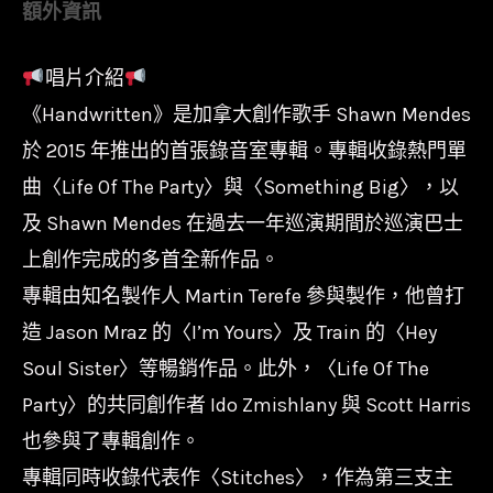
額外資訊
恩
曼
唱片介紹
德
《Handwritten》是加拿大創作歌手 Shawn Mendes
斯
Shawn
於 2015 年推出的首張錄音室專輯。專輯收錄熱門單
Mendes
曲〈Life Of The Party〉與〈Something Big〉，以
-
及 Shawn Mendes 在過去一年巡演期間於巡演巴士
親
上創作完成的多首全新作品。
筆
專輯由知名製作人 Martin Terefe 參與製作，他曾打
創
造 Jason Mraz 的〈I’m Yours〉及 Train 的〈Hey
作
Soul Sister〉等暢銷作品。此外，〈Life Of The
Handwritten/B0024250-
Party〉的共同創作者 Ido Zmishlany 與 Scott Harris
01
也參與了專輯創作。
數
專輯同時收錄代表作〈Stitches〉，作為第三支主
量