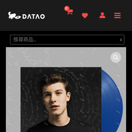
跳
至
Main
主
要
Men
搜
x
內
尋
容