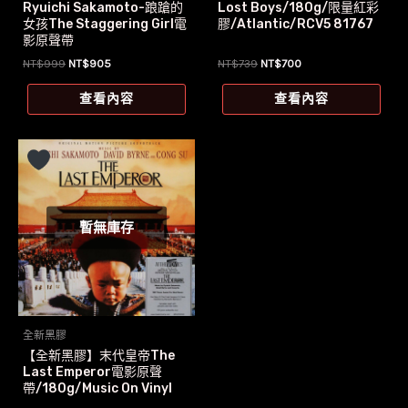
Ryuichi Sakamoto-踉蹌的
Lost Boys/180g/限量紅彩
女孩The Staggering Girl電
膠/Atlantic/RCV5 81767
影原聲帶
原
目
原
目
NT$
999
NT$
905
NT$
739
NT$
700
始
前
始
前
價
價
價
價
查看內容
查看內容
格：
格：
格：
格：
NT$999。
NT$905。
NT$739。
NT$700。
暫無庫存
全新黑膠
【全新黑膠】末代皇帝The
Last Emperor電影原聲
帶/180g/Music On Vinyl