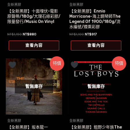
全新黑膠
全新黑膠
【全新黑膠】十面埋伏-電影
【全新黑膠】Ennio
原聲帶/180g/大理石綠彩膠/
Morricone-海上鋼琴師The
限量發行/Music On Vinyl
Legend Of 1900/180g/流
水編號/煙熏彩膠
原
目
原
目
NT$
1,150
NT$
880
NT$
1,100
NT$
917
始
前
始
前
價
價
價
價
查看內容
查看內容
格：
格：
格：
格：
NT$1,150。
NT$880。
NT$1,100。
NT$917。
特價
特價
暫無庫存
暫無庫存
全新黑膠
全新黑膠
【全新黑膠】坂本龍一
【全新黑膠】粗野少年族The