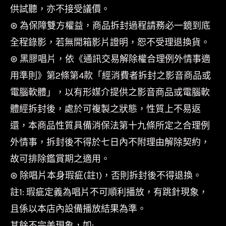
供試聽，亦不接受議價。
⊛ 為保障雙方權益，商品拆封過程請務必一鏡到底
全程錄影，若無開箱影片證明，恕不受理退換貨。
⊛ 黑膠唱片，依《通訊交易解除權合理例外情事適
用準則》第2條第4款「經消費者拆封之影音商品或
電腦軟體」，以有形媒介提供之影音商品或電腦軟
體經拆封後，處於可複製之狀態，性質上不易返
還，本商品性質具備消保法第十九條所定之合理例
外情事，拆封後不得於七日內不附理由解除契約，
故可排除鑑賞期之適用。
⊛ 除唱片本身瑕疵(註1)，否則拆封後不得退換。
註1: 瑕疵定義為唱片不可順利播放，有跳針現象，
且係以本店內設備播放結果為準。
其餘不完美現象，如: