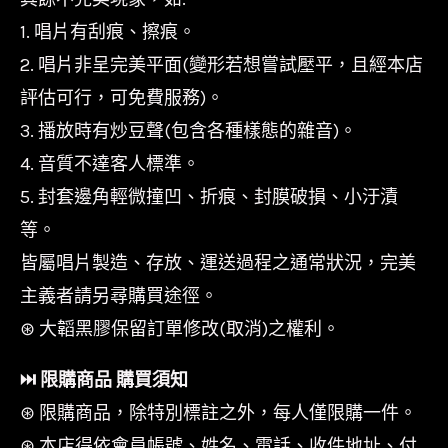
1. 唱片有刮痕、擦痕。
2. 唱片非呈完美平面(變形若想嘗試壓平，且經本店
評估可行，可免費服務)。
3. 播放時有炒豆聲(包含各種樣態的雜音)。
4. 音質不達客人標準。
5. 封套邊角輕微撞凹、折痕、封膜破損、小汙漬
等。
皆屬唱片製造、存放、運送過程之通常狀況，完美
主義者請另尋購買途徑。
⊛ 大韜黑膠保留訂單修改(取消)之權利。
⏭︎ 限購商品 購買須知
⊛ 限購商品，除特別標註之外，每人僅限購一件。
⊛ 本店得依會員帳號、姓名、電話、收件地址、付