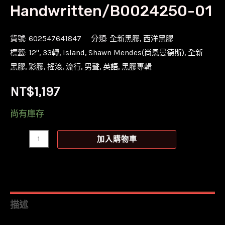
Handwritten/B0024250-01
貨號:
602547641847
分類:
全新黑膠
,
西洋黑膠
標籤:
12''
,
33轉
,
Island
,
Shawn Mendes(尚恩曼德斯)
,
全新
黑膠
,
彩膠
,
搖滾
,
流行
,
男聲
,
英語
,
黑膠專輯
NT$
1,197
尚有庫存
【全
加入購物車
新
藍
彩
膠】
描述
尚