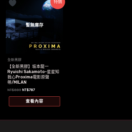
特價
暫無庫存
全新黑膠
【全新黑膠】坂本龍一
Ryuichi Sakamoto-星星知
我心Proxima電影原聲
帶/MILAN
原
目
NT$
889
NT$
787
始
前
價
價
查看內容
格：
格：
NT$889。
NT$787。