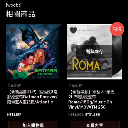
[woobt]
相關商品
特價
暫無庫存
全新黑膠
全新黑膠
【全新黑膠2LP】蝙蝠俠3電
【全新黑膠】眾藝人-羅馬
影原聲帶Batman Forever/
2LP電影原聲帶
限量藍&銀彩膠/Atlantic
Roma/180g/Music On
Vinyl/MOVATM 250
原
目
NT$
1,197
NT$
1,299
NT$
1,269
始
前
價
價
加入購物車
查看內容
格：
格：