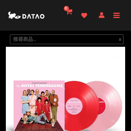
跳
至
Main
主
要
Men
搜
x
內
尋
容