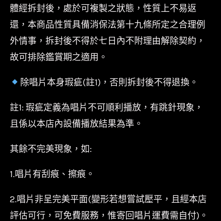
體經拆封後，處於可複製之狀態，性質上不易返
還，本商品性質具備消保法第十九條所定之合理例
外情事，拆封後不得於七日內不附理由解除契約，
故可排除鑑賞期之適用。
除唱片本身瑕疵(註1)，否則拆封後不得退換。
註1: 瑕疵定義為唱片不可順利播放，有跳針現象，
且係以本店內設備播放結果為準。
其餘不完美現象，如:
1.唱片有刮痕、擦痕。
2.唱片非呈完美平面(變形若想嘗試壓平，且經本店
評估可行，可免費服務，惟寄回唱片運費需自付)。