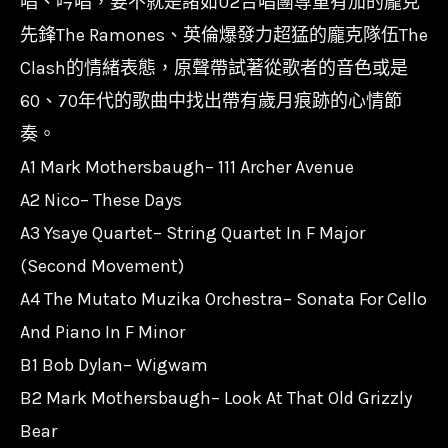
唱、吟唱，要不就是諸如U2合唱團尊重有加的龐克
帶/
先鋒The Ramones、英倫爆發力超猛的龐克隊伍The
巴
Clash的情緒表態，原聲帶試著從歌者的音色或是
布
60、70年代的歌曲中找出帶有歲月痕跡的心情節
狄
奏。
倫/
A1 Mark Mothersbaugh– 111 Archer Avenue
雷
A2 Nico– These Days
蒙
A3 Ysaye Quartet– String Quartet In F Major
斯
(Second Movement)
樂
A4 The Mutato Muzika Orchestra– Sonata For Cello
團
And Piano In F Minor
數
B1 Bob Dylan– Wigwam
量
B2 Mark Mothersbaugh– Look At That Old Grizzly
Bear