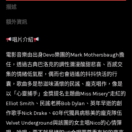
粉
描述
彩
額外資訊
膠
2LP】
唱片介紹
天
才
電影音樂由出身Devo樂團的Mark Mothersbaugh擔
一
任，透過古典巴洛克的調性瀰漫酸甜悲喜、百感交
族
集的情緒低氣壓，偶而也會逍遙的抖抖快活的行
The
囊，歌曲多是愁滋味滿懷的民謠、龐克唱作，像是
Royal
以「心靈捕手」金獎提名主題曲Miss Misery”走紅的
Tenenbaums/
Elliot Smith、民謠老將Bob Dylan、英年早逝的創
電
作歌手Nick Drake、60年代獨具病態美的龐克隊伍
影
原
Velvet Underground與該團的女主唱Nico的心情彈
聲