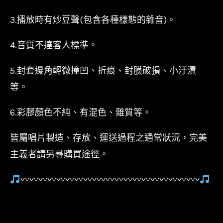
3.播放時有炒豆聲(包含各種樣態的雜音)。
4.音質不達客人標準。
5.封套邊角輕微撞凹、折痕、封膜破損、小汙漬
等。
6.彩膠顏色不純、有混色、雜質等。
皆屬唱片製造、存放、運送過程之通常狀況，完美
主義者請另尋購買途徑。
〰〰〰〰〰〰〰〰〰〰〰〰〰〰〰〰〰〰〰〰