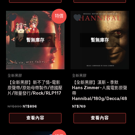
NT$1,299。
NT$1,269。
特價
暫無庫存
暫無庫存
全新黑膠
全新黑膠
【全新黑膠】新不了情-電影
【全新黑膠】漢斯‧季默
原聲帶/原始母帶製作/德國壓
Hans Zimmer-人魔電影原聲
片/限量發行/Rock/RLP117
帶
Hannibal/180g/Decca/48
3 2130
原
目
NT$
899
NT$
896
NT$
769
始
前
價
價
查看內容
查看內容
格：
格：
NT$899。
NT$896。