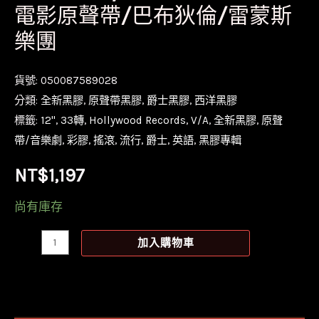
電影原聲帶/巴布狄倫/雷蒙斯
樂團
貨號:
050087589028
分類:
全新黑膠
,
原聲帶黑膠
,
爵士黑膠
,
西洋黑膠
標籤:
12''
,
33轉
,
Hollywood Records
,
V/A
,
全新黑膠
,
原聲
帶/音樂劇
,
彩膠
,
搖滾
,
流行
,
爵士
,
英語
,
黑膠專輯
NT$
1,197
尚有庫存
【全
加入購物車
新
紅
&