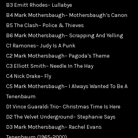
B3 Emitt Rhodes– Lullabye
B4 Mark Mothersbaugh– Mothersbaugh’s Canon
B5 The Clash– Police & Thieves
B6 Mark Mothersbaugh– Scrapping And Yelling
C1 Ramones– Judy Is A Punk
C2 Mark Mothersbaugh– Pagoda’s Theme
C3 Elliott Smith– Needle In The Hay
C4 Nick Drake– Fly
C5 Mark Mothersbaugh– I Always Wanted To Be A
Tenenbaum
D1 Vince Guaraldi Trio– Christmas Time Is Here
D2 The Velvet Underground– Stephanie Says
D3 Mark Mothersbaugh– Rachel Evans
Tenenbaum (1965-2000)