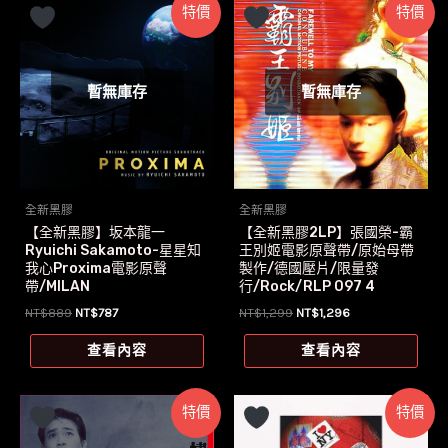
特價
特價
暫無庫存
暫無庫存
全新黑膠
全新黑膠
【全新黑膠】坂本龍一
【全新黑膠2LP】張國榮-霸
Ryuichi Sakamoto-星星知
王別姬電影原聲帶/原始母帶
我心Proxima電影原聲
製作/德國壓片/限量發
帶/MILAN
行/Rock/RLP 097 4
原
目
原
目
NT$
889
NT$
787
NT$
1,299
NT$
1,296
始
前
始
前
價
價
價
價
查看內容
查看內容
格：
格：
格：
格：
NT$889。
NT$787。
NT$1,299。
NT$1,296。
特價
特價