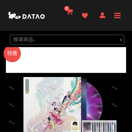
跳
至
Main
主
要
Men
搜
x
內
尋
容
特價