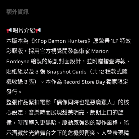
膠】
額外資訊
獵
魔
唱片介紹
女
本版本為《KPop Demon Hunters》原聲帶 1LP 特效
團
KPop
彩膠版，採用官方視覺開發藝術家 Marion
Demon
Bordeyne 繪製的原創封面設計，並附贈摺疊海報、
Hunters/
貼紙組以及 3 張 Snapshot Cards（共 12 種款式隨
動
機收錄 3 張）。本作為 Record Store Day 獨家限定
畫
發行。
原
整張作品緊扣電影「偶像同時也是惡魔獵人」的核
聲
心設定，音樂時而展現甜美明亮、朗朗上口的旋
帶/HUNTR/X
律，時而轉入更黑暗、脈動感強烈的製作風格，暗
Ed./RSD26
示潛藏於光鮮舞台之下的危機與衝突。人聲表現精
數