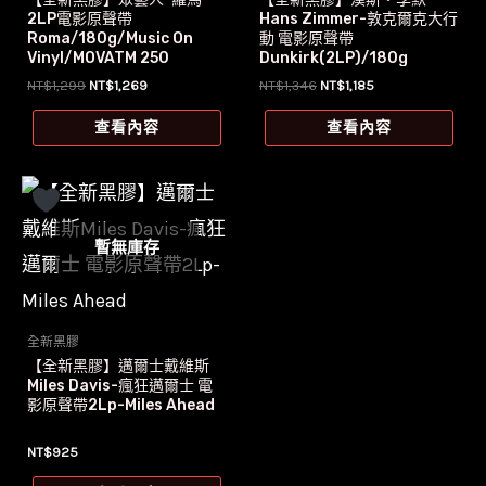
2LP電影原聲帶
Hans Zimmer-敦克爾克大行
Roma/180g/Music On
動 電影原聲帶
Vinyl/MOVATM 250
Dunkirk(2LP)/180g
原
目
原
目
NT$
1,299
NT$
1,269
NT$
1,346
NT$
1,185
始
前
始
前
價
價
價
價
查看內容
查看內容
格：
格：
格：
格：
NT$1,299。
NT$1,269。
NT$1,346。
NT$1,185。
暫無庫存
全新黑膠
【全新黑膠】邁爾士戴維斯
Miles Davis-瘋狂邁爾士 電
影原聲帶2Lp-Miles Ahead
NT$
925