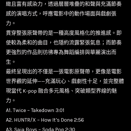
緻且富有感染力，透過層層堆疊的和聲與充滿節奏
量
感的演唱方式，呼應電影中的動作場面與戲劇張
力。
貫穿整張原聲帶的是一種高度風格化的推進感。即
使較為柔和的曲目，也隱約流露緊張氣息；而節奏
更強烈的作品則彷彿專為舞蹈編排與華麗演出而
生。
最終呈現出的不僅是一張電影原聲帶，更像是電影
世界觀的延伸——充滿玩心、戲劇性十足，並完整體
現當代 K-pop 融合多元風格、突破類型界線的魅
力。
A1. Twice – Takedown 3:01
A2. HUNTR/X – How It’s Done 2:56
A3. Saja Boys – Soda Pop 2:30