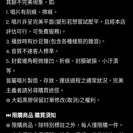
其餘不完美現象，如:
1. 唱片有刮痕、擦痕。
2. 唱片非呈完美平面(變形若想嘗試壓平，且經本店
評估可行，可免費服務)。
3. 播放時有炒豆聲(包含各種樣態的雜音)。
4. 音質不達客人標準。
5. 封套邊角輕微撞凹、折痕、封膜破損、小汙漬
等。
皆屬唱片製造、存放、運送過程之通常狀況，完美
主義者請另尋購買途徑。
⊛ 大韜黑膠保留訂單修改(取消)之權利。
⏭︎ 限購商品 購買須知
⊛ 限購商品，除特別標註之外，每人僅限購一件。