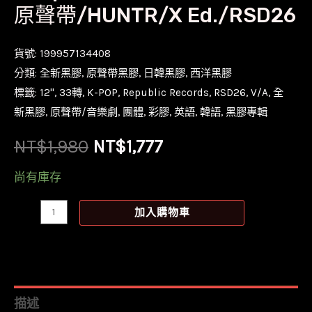
原聲帶/HUNTR/X Ed./RSD26
貨號:
199957134408
分類:
全新黑膠
,
原聲帶黑膠
,
日韓黑膠
,
西洋黑膠
標籤:
12''
,
33轉
,
K-POP
,
Republic Records
,
RSD26
,
V/A
,
全
新黑膠
,
原聲帶/音樂劇
,
團體
,
彩膠
,
英語
,
韓語
,
黑膠專輯
原
目
NT$
1,980
NT$
1,777
始
前
尚有庫存
價
價
【全
加入購物車
新
格：
格：
漩
NT$1,980。
NT$1,777。
渦
彩
描述