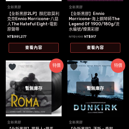
全新黑膠
全新黑膠
【全新黑膠2LP】顏尼歐莫利
【全新黑膠】Ennio
克奈Ennio Morricone-八惡
Morricone-海上鋼琴師The
人The Hateful Eight-電影
Legend Of 1900/180g/流
原聲帶
水編號/煙熏彩膠
原
目
NT$
991,277
NT$
1,100
NT$
917
始
前
價
價
查看內容
查看內容
格：
格：
NT$1,100。
NT$917。
特價
特價
暫無庫存
暫無庫存
全新黑膠
全新黑膠
【全新黑膠】眾藝人-羅馬
【全新黑膠】漢斯‧季默