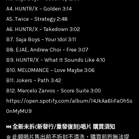
A4. HUNTR/X – Golden 3:14
A5. Twice – Strategy 2:48
A6. HUNTR/X – Takedown 3:02
B7. Saja Boys – Your Idol 3:11
B8. EJAE, Andrew Choi – Free 3:07
B9. HUNTR/X – What It Sounds Like 4:10
B10. MELOMANCE – Love Maybe 3:06
B11. Jokers – Path 3:42
B12. Marcelo Zarvos – Score Suite 3:00
https://open.spotify.com/album/14JkAa6IiFaOh5s
0nMyMU9
⏭︎ 全新未拆(新發行/重發復刻)唱片 購買須知
⊛ 此類唱片售出前不拆封不清洗，購買前恕無法提