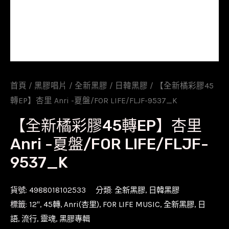
首頁
/
黑膠唱片
/
全新黑膠
/
日韓黑膠
/ 【全新橘彩膠45
轉EP】杏里 Anri -夏盤/FOR LIFE/FLJF-9537_K
【全新橘彩膠45轉EP】杏里
Anri -夏盤/FOR LIFE/FLJF-
9537_K
貨號:
4988018102533
分類:
全新黑膠
,
日韓黑膠
標籤:
12''
,
45轉
,
Anri(杏里)
,
FOR LIFE MUSIC
,
全新黑膠
,
日
語
,
流行
,
靈魂
,
黑膠專輯