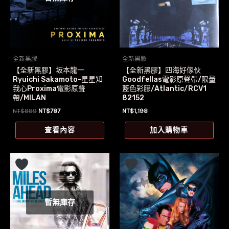
全新黑膠
全新黑膠
【全新黑膠】坂本龍一
【全新黑膠】四海好傢伙
Ryuichi Sakamoto-星星知
Goodfellas電影原聲帶/限量
我心Proxima電影原聲
藍色彩膠/Atlantic/RCV1
帶/MILAN
82152
原
目
NT$
889
NT$
787
NT$
1,198
始
前
價
價
查看內容
加入購物車
格：
格：
NT$889。
NT$787。
暫無庫存