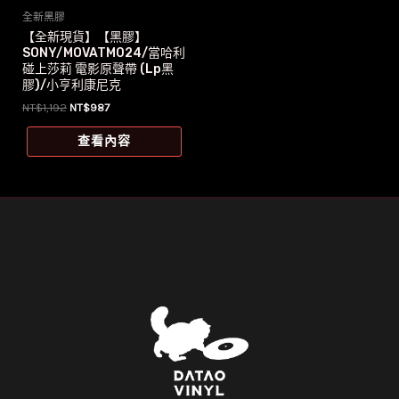
全新黑膠
【全新現貨】【黑膠】
SONY/MOVATM024/當哈利
碰上莎莉 電影原聲帶 (Lp黑
膠)/小亨利康尼克
原
目
NT$
1,192
NT$
987
始
前
價
價
查看內容
格：
格：
NT$1,192。
NT$987。