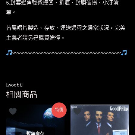
5.封套邊角輕微撞凹、折痕、封膜破損、小汙漬
等。
皆屬唱片製造、存放、運送過程之通常狀況，完美
主義者請另尋購買途徑。
〰〰〰〰〰〰〰〰〰〰〰〰〰〰〰〰〰〰〰〰
[woobt]
相關商品
特價
暫無庫存