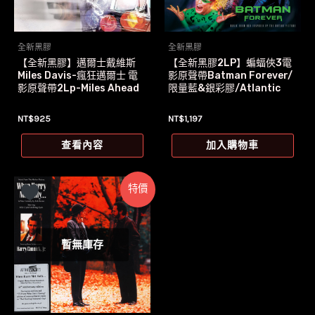
全新黑膠
全新黑膠
【全新黑膠】邁爾士戴維斯
【全新黑膠2LP】蝙蝠俠3電
Miles Davis-瘋狂邁爾士 電
影原聲帶Batman Forever/
影原聲帶2Lp-Miles Ahead
限量藍&銀彩膠/Atlantic
NT$
925
NT$
1,197
查看內容
加入購物車
特價
暫無庫存