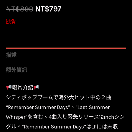
原
目
NT$
899
NT$
797
始
前
缺貨
價
價
格：
格：
描述
NT$899。
NT$797。
額外資訊
唱片介紹
シティポップブームで海外大ヒット中の２曲
“Remember Summer Days”、“Last Summer
Whisper”を含む、4曲入り緊急リリース12inchシン
グル。“Remember Summer Days”はLPには未収