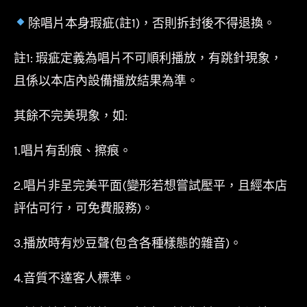
除唱片本身瑕疵(註1)，否則拆封後不得退換。
註1: 瑕疵定義為唱片不可順利播放，有跳針現象，
且係以本店內設備播放結果為準。
其餘不完美現象，如:
1.唱片有刮痕、擦痕。
2.唱片非呈完美平面(變形若想嘗試壓平，且經本店
評估可行，可免費服務)。
3.播放時有炒豆聲(包含各種樣態的雜音)。
4.音質不達客人標準。