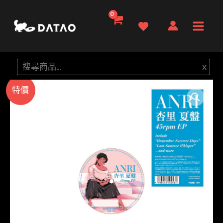
跳
至
Main
主
要
Men
搜
x
內
尋
容
特價