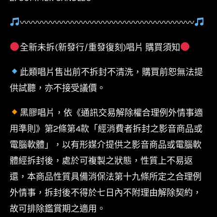
〰〰〰〰〰〰〰〰〰〰〰〰〰〰〰〰〰〰〰〰
全新未拆(新發行/重發復刻)唱片 購買須知
此類唱片售出前不拆封不清洗，購買前恕無法提
供試聽，亦不接受議價。
黑膠唱片，依《通訊交易解除權合理例外情事適
用準則》第2條第4款「經消費者拆封之影音商品或
電腦軟體」，以有形媒介提供之影音商品或電腦軟
體經拆封後，處於可複製之狀態，性質上不易返
還，本商品性質具備消保法第十九條所定之合理例
外情事，拆封後不得於七日內不附理由解除契約，
故可排除鑑賞期之適用。