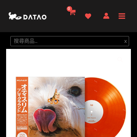
跳
至
Main
主
要
Men
搜
x
內
尋
容