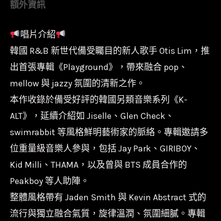
額外資訊
Lim
-
唱片介紹
Playground/PLP-
韓國 R&B 新世代備受矚目的新人歌手 Otis Lim，推
7519CO/P-
Vine
出首張專輯《Playground》，帶來融合 pop、
數
mellow 與 jazzy 氛圍的清新之作。
量
本作收錄於備受好評的韓國另類音樂系列《K-
ALT》，延續介紹如 Jiselle、Glen Check、
swimrabbit 等風格鮮明藝術家的脈絡。專輯邀請多
位重量級音樂人參與，包括 Jay Park、GIRIBOY、
Kid Milli、THAMA，以及曾與 BTS 成員合作的
Peakboy 等人助陣。
整體風格帶有 Jaden Smith 與 Kevin Abstract 式的
流行與獨立融合氣質，旋律溫潤、氛圍細膩。專輯