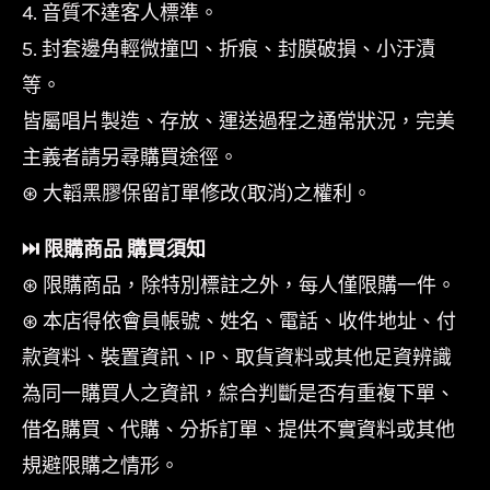
4. 音質不達客人標準。
5. 封套邊角輕微撞凹、折痕、封膜破損、小汙漬
等。
皆屬唱片製造、存放、運送過程之通常狀況，完美
主義者請另尋購買途徑。
⊛ 大韜黑膠保留訂單修改(取消)之權利。
⏭︎ 限購商品 購買須知
⊛ 限購商品，除特別標註之外，每人僅限購一件。
⊛ 本店得依會員帳號、姓名、電話、收件地址、付
款資料、裝置資訊、IP、取貨資料或其他足資辨識
為同一購買人之資訊，綜合判斷是否有重複下單、
借名購買、代購、分拆訂單、提供不實資料或其他
規避限購之情形。