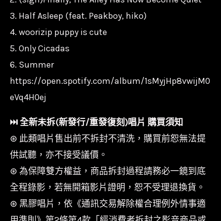
3. Half Asleep (feat. Peakboy, hiko)
4. woorizip puppy is cute
5. Only Cicadas
6. Summer
https://open.spotify.com/album/1sMyjHp8vwijM0
eVq4H0ej
⏭︎ 全新未拆(新發行/重發復刻)唱片 購買須知
⊛ 此類唱片售出前不拆封不清洗，購買前恕無法提
供試聽，亦不接受議價。
⊛ 為保障雙方權益，商品拆封過程請務必一鏡到底
全程錄影，若無開箱影片證明，恕不受理退換貨。
⊛ 黑膠唱片，依《通訊交易解除權合理例外情事適
用準則》第2條第4款「經消費者拆封之影音商品或