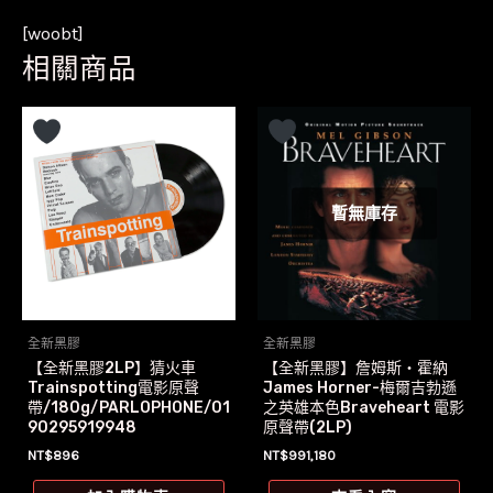
[woobt]
相關商品
暫無庫存
全新黑膠
全新黑膠
【全新黑膠2LP】猜火車
【全新黑膠】詹姆斯‧霍納
Trainspotting電影原聲
James Horner-梅爾吉勃遜
帶/180g/PARLOPHONE/01
之英雄本色Braveheart 電影
90295919948
原聲帶(2LP)
NT$
896
NT$
991,180