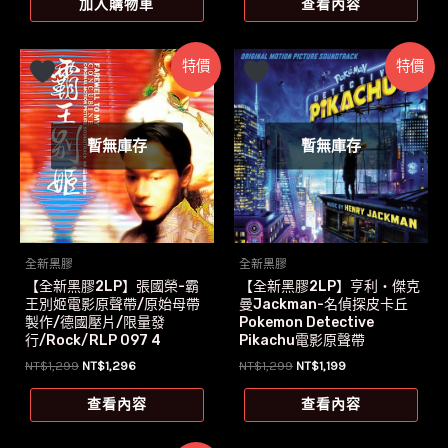
加入購物車
查看內容
特價
特價
暫無庫存
暫無庫存
全新黑膠
全新黑膠
【全新黑膠2LP】張國榮-霸
【全新黑膠2LP】亨利‧傑克
王別姬電影原聲帶/原始母帶
曼Jackman-名偵探皮卡丘
製作/德國壓片/限量發
Pokemon Detective
行/Rock/RLP 097 4
Pikachu電影原聲帶
原
目
原
目
NT$
1,299
NT$
1,296
NT$
1,299
NT$
1,199
始
前
始
前
價
價
價
價
查看內容
查看內容
格：
格：
格：
格：
NT$1,299。
NT$1,296。
NT$1,299。
NT$1,199。