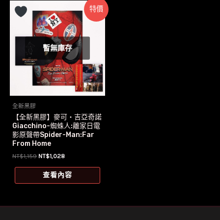
特價
暫無庫存
全新黑膠
【全新黑膠】麥可‧吉亞奇諾
Giacchino-蜘蛛人:離家日電
影原聲帶Spider-Man:Far
From Home
原
目
NT$
1,159
NT$
1,028
始
前
價
價
查看內容
格：
格：
NT$1,159。
NT$1,028。