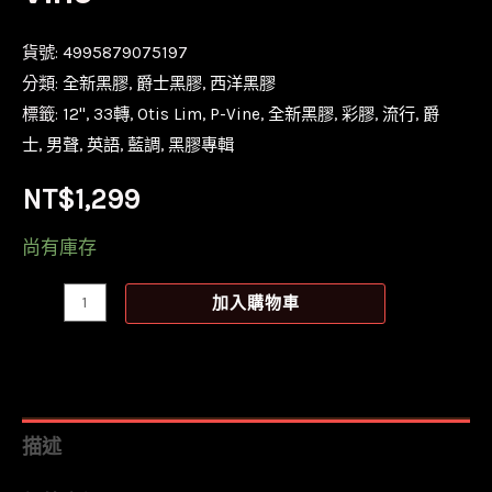
貨號:
4995879075197
分類:
全新黑膠
,
爵士黑膠
,
西洋黑膠
標籤:
12''
,
33轉
,
Otis Lim
,
P-Vine
,
全新黑膠
,
彩膠
,
流行
,
爵
士
,
男聲
,
英語
,
藍調
,
黑膠專輯
NT$
1,299
尚有庫存
【全
加入購物車
新
橘
彩
膠】
描述
Otis