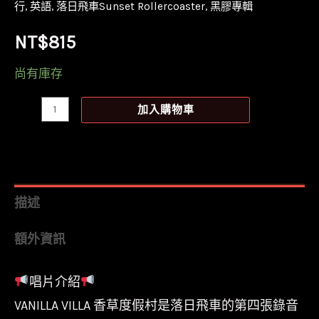
行
,
英語
,
落日飛車Sunset Rollercoaster
,
黑膠專輯
NT$
815
尚有庫存
【全
加入購物車
新
奶
油
黃
描述
色
額外資訊
彩
膠】
唱片介紹
落
VANILLA VILLA 香草度假村是落日飛車的第四張錄音
日