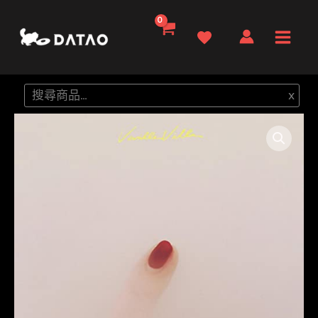
跳
至
Main
主
要
Men
搜
x
內
尋
容