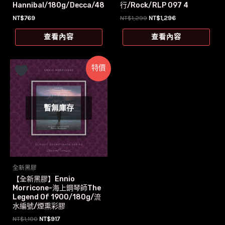
Hannibal/180g/Decca/48
行/Rock/RLP 097 4
3 2130
原
目
NT$
769
NT$
1,299
NT$
1,296
始
前
價
價
查看內容
查看內容
格：
格：
NT$1,299。
NT$1,296。
特價
暫無庫存
全新黑膠
【全新黑膠】Ennio
Morricone-海上鋼琴師The
Legend Of 1900/180g/流
水編號/煙熏彩膠
原
目
NT$
1,100
NT$
917