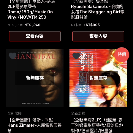
【全新黑膠】眾藝人-羅馬
【全新黑膠】坂本龍一
2LP電影原聲帶
Ryuichi Sakamoto-踉蹌的
Roma/180g/Music On
女孩The Staggering Girl電
Vinyl/MOVATM 250
影原聲帶
原
目
原
目
NT$
1,299
NT$
1,269
NT$
999
NT$
905
始
前
始
前
價
價
價
價
查看內容
查看內容
格：
格：
格：
格：
NT$1,299。
NT$1,269。
NT$999。
NT$905。
特價
暫無庫存
暫無庫存
全新黑膠
全新黑膠
【全新黑膠】漢斯‧季默
【全新黑膠2LP】張國榮-霸
Hans Zimmer-人魔電影原聲
王別姬電影原聲帶/原始母帶
帶
製作/德國壓片/限量發