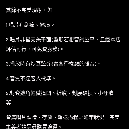
其餘不完美現象，如:
1.唱片有刮痕、擦痕。
2.唱片非呈完美平面(變形若想嘗試壓平，且經本店
評估可行，可免費服務)。
3.播放時有炒豆聲(包含各種樣態的雜音)。
4.音質不達客人標準。
5.封套邊角輕微撞凹、折痕、封膜破損、小汙漬
等。
皆屬唱片製造、存放、運送過程之通常狀況，完美
主義者請另尋購買途徑。