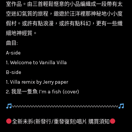
飛
室作品。由三首輕鬆愜意的小品編織成一段帶有太
車
空迷幻氣質的旅程，遨遊於汪洋裡那神秘地小小度
Sunset
假村。或許有點浪漫，或許有點科幻，更有一些纖
Rollercoaster-
細地神經質。
香
曲目:
草
A-side
度
1. Welcome to Vanilla Villa
假
B-side
村
1. Villa remix by Jerry paper
Vanilla
2. 我是一隻魚 I’m a fish (cover)
Villa/10
吋
〰〰〰〰〰〰〰〰〰〰〰〰〰〰〰〰〰〰〰〰
數
全新未拆(新發行/重發復刻)唱片 購買須知
量