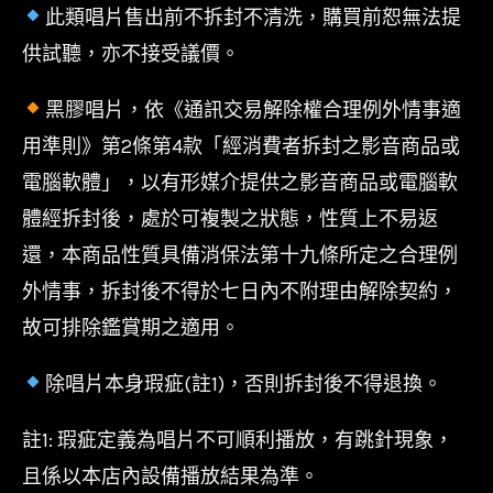
此類唱片售出前不拆封不清洗，購買前恕無法提
供試聽，亦不接受議價。
黑膠唱片，依《通訊交易解除權合理例外情事適
用準則》第2條第4款「經消費者拆封之影音商品或
電腦軟體」，以有形媒介提供之影音商品或電腦軟
體經拆封後，處於可複製之狀態，性質上不易返
還，本商品性質具備消保法第十九條所定之合理例
外情事，拆封後不得於七日內不附理由解除契約，
故可排除鑑賞期之適用。
除唱片本身瑕疵(註1)，否則拆封後不得退換。
註1: 瑕疵定義為唱片不可順利播放，有跳針現象，
且係以本店內設備播放結果為準。