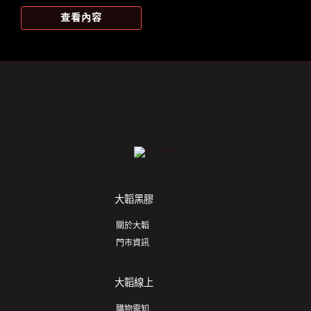
始
前
價
價
查看內容
格：
格：
NT$1,100。
NT$917。
大韜黑膠
關於大韜
門市資訊
大韜線上
購物需知