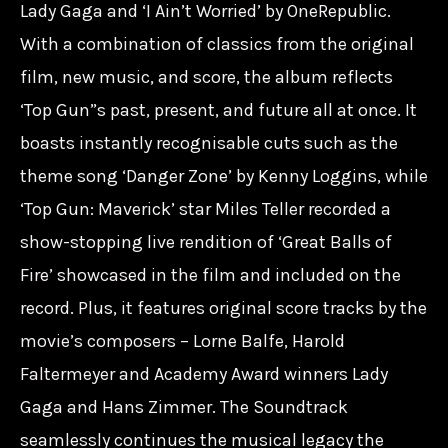
Lady Gaga and ‘I Ain’t Worried’ by OneRepublic.
With a combination of classics from the original
film, new music, and score, the album reflects
‘Top Gun”s past, present, and future all at once. It
boasts instantly recognisable cuts such as the
theme song ‘Danger Zone’ by Kenny Loggins, while
‘Top Gun: Maverick’ star Miles Teller recorded a
show-stopping live rendition of ‘Great Balls of
Fire’ showcased in the film and included on the
record. Plus, it features original score tracks by the
movie’s composers – Lorne Balfe, Harold
Faltermeyer and Academy Award winners Lady
Gaga and Hans Zimmer. The Soundtrack
seamlessly continues the musical legacy the