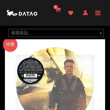
跳
至
Main
主
要
Men
搜
x
內
尋
容
特價