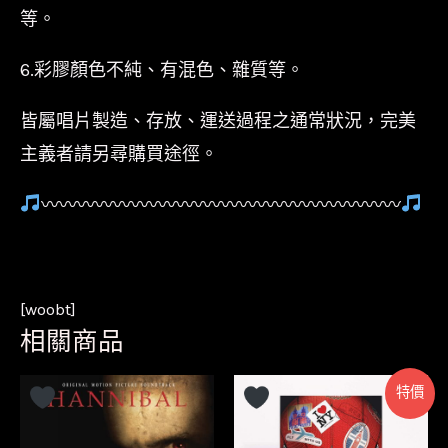
等。
6.彩膠顏色不純、有混色、雜質等。
皆屬唱片製造、存放、運送過程之通常狀況，完美
主義者請另尋購買途徑。
〰〰〰〰〰〰〰〰〰〰〰〰〰〰〰〰〰〰〰〰
[woobt]
相關商品
特價