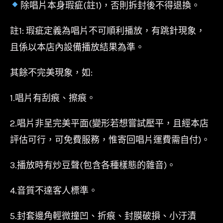
除唱片本身瑕疵(註1)，否則拆封後不得退換。
註1: 瑕疵定義為唱片不可順利播放，有跳針現象，
且係以本店內設備播放結果為準。
其餘不完美現象，如:
1.唱片有刮痕、擦痕。
2.唱片非呈完美平面(變形若想嘗試壓平，且經本店
評估可行，可免費服務，惟寄回唱片運費需自付)。
3.播放時有炒豆聲(包含各種樣態的雜音)。
4.音質不達客人標準。
5.封套邊角輕微撞凹、折痕、封膜破損、小汙漬