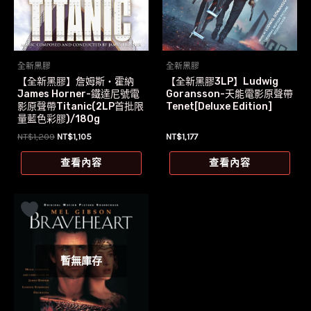
全新黑膠
全新黑膠
【全新黑膠】詹姆斯‧霍納
【全新黑膠3LP】Ludwig
James Horner-鐵達尼號電
Goransson-天能電影原聲帶
影原聲帶Titanic(2LP首批限
Tenet[Deluxe Edition]
量藍色彩膠)/180g
原
目
NT$
1,209
NT$
1,105
NT$
1,177
始
前
價
價
查看內容
查看內容
格：
格：
NT$1,209。
NT$1,105。
暫無庫存