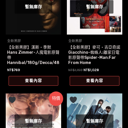
暫無庫存
暫無庫存
全新黑膠
全新黑膠
【全新黑膠】漢斯‧季默
【全新黑膠】麥可‧吉亞奇諾
Hans Zimmer-人魔電影原聲
Giacchino-蜘蛛人:離家日電
帶
影原聲帶Spider-Man:Far
Hannibal/180g/Decca/48
From Home
3 2130
原
目
NT$
769
NT$
1,159
NT$
1,028
始
前
價
價
查看內容
查看內容
格：
格：
NT$1,159。
NT$1,028。
特價
暫無庫存
暫無庫存