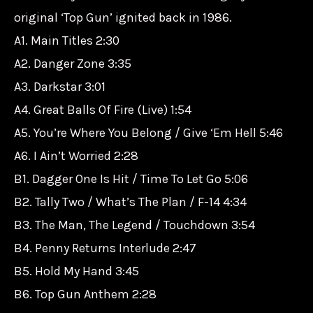
original ‘Top Gun’ ignited back in 1986.
A1. Main Titles 2:30
A2. Danger Zone 3:35
A3. Darkstar 3:01
A4. Great Balls Of Fire (Live) 1:54
A5. You’re Where You Belong / Give ‘Em Hell 5:46
A6. I Ain’t Worried 2:28
B1. Dagger One Is Hit / Time To Let Go 5:06
B2. Tally Two / What’s The Plan / F-14 4:34
B3. The Man, The Legend / Touchdown 3:54
B4. Penny Returns Interlude 2:47
B5. Hold My Hand 3:45
B6. Top Gun Anthem 2:28