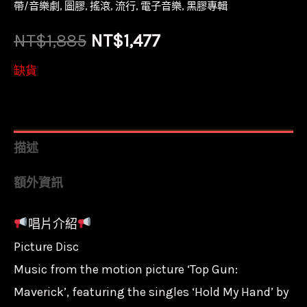
帶/音樂劇
,
圖膠
,
搖滾
,
流行
,
電子音樂
,
黑膠專輯
原
目
NT$
1,885
NT$
1,477
始
前
缺貨
價
價
格：
格：
描述
NT$1,885。
NT$1,477。
額外資訊
唱片介紹
Picture Disc
Music from the motion picture ‘Top Gun:
Maverick’, featuring the singles ‘Hold My Hand’ by