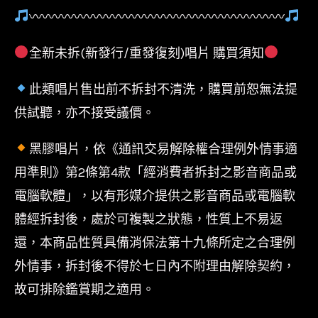
〰〰〰〰〰〰〰〰〰〰〰〰〰〰〰〰〰〰〰〰
全新未拆(新發行/重發復刻)唱片 購買須知
此類唱片售出前不拆封不清洗，購買前恕無法提
供試聽，亦不接受議價。
黑膠唱片，依《通訊交易解除權合理例外情事適
用準則》第2條第4款「經消費者拆封之影音商品或
電腦軟體」，以有形媒介提供之影音商品或電腦軟
體經拆封後，處於可複製之狀態，性質上不易返
還，本商品性質具備消保法第十九條所定之合理例
外情事，拆封後不得於七日內不附理由解除契約，
故可排除鑑賞期之適用。