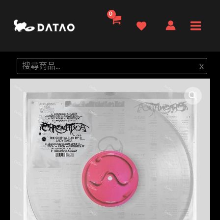
跳
至
Main
主
要
Men
搜
x
內
尋
容