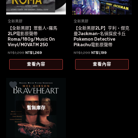
全新黑膠
全新黑膠
【全新黑膠】眾藝人-羅馬
【全新黑膠2LP】亨利‧傑克
2LP電影原聲帶
曼Jackman-名偵探皮卡丘
Roma/180g/Music On
Pokemon Detective
Vinyl/MOVATM 250
Pikachu電影原聲帶
原
目
原
目
NT$
1,299
NT$
1,269
NT$
1,299
NT$
1,199
始
前
始
前
價
價
價
價
查看內容
查看內容
格：
格：
格：
格：
NT$1,299。
NT$1,269。
NT$1,299。
NT$1,199。
暫無庫存