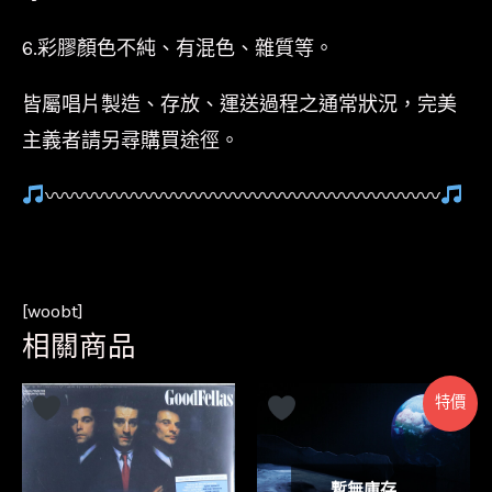
6.彩膠顏色不純、有混色、雜質等。
皆屬唱片製造、存放、運送過程之通常狀況，完美
主義者請另尋購買途徑。
〰〰〰〰〰〰〰〰〰〰〰〰〰〰〰〰〰〰〰〰
[woobt]
相關商品
特價
暫無庫存