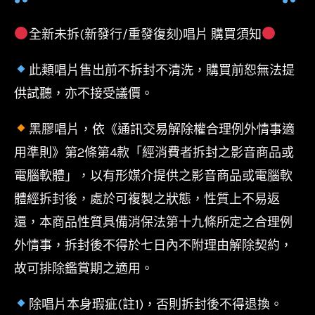
全新未拆(新發行/重發復刻)唱片 購買須知
此類唱片售出前不拆封不清洗，購買前恕無法提
供試聽，亦不接受議價。
黑膠唱片，依《通訊交易解除權合理例外情事適
用準則》第2條第4款「經消費者拆封之影音商品或
電腦軟體」，以有形媒介提供之影音商品或電腦軟
體經拆封後，處於可複製之狀態，性質上不易返
還，本商品性質具備消保法第十九條所定之合理例
外情事，拆封後不得於七日內不附理由解除契約，
故可排除鑑賞期之適用。
除唱片本身瑕疵(註1)，否則拆封後不得退換。