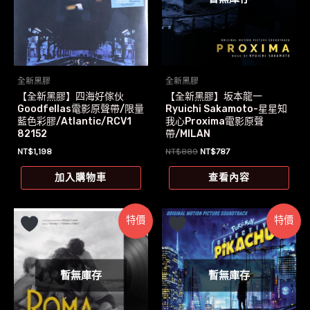
全新黑膠
全新黑膠
【全新黑膠】四海好傢伙
【全新黑膠】坂本龍一
Goodfellas電影原聲帶/限量
Ryuichi Sakamoto-星星知
藍色彩膠/Atlantic/RCV1
我心Proxima電影原聲
82152
帶/MILAN
原
目
NT$
1,198
NT$
889
NT$
787
始
前
價
價
加入購物車
查看內容
格：
格：
NT$889。
NT$787。
特價
特價
暫無庫存
暫無庫存