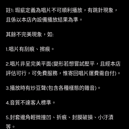
註1: 瑕疵定義為唱片不可順利播放，有跳針現象，
且係以本店內設備播放結果為準。
其餘不完美現象，如:
1.唱片有刮痕、擦痕。
2.唱片非呈完美平面(變形若想嘗試壓平，且經本店
評估可行，可免費服務，惟寄回唱片運費需自付)。
3.播放時有炒豆聲(包含各種樣態的雜音)。
4.音質不達客人標準。
5.封套邊角輕微撞凹、折痕、封膜破損、小汙漬
等。