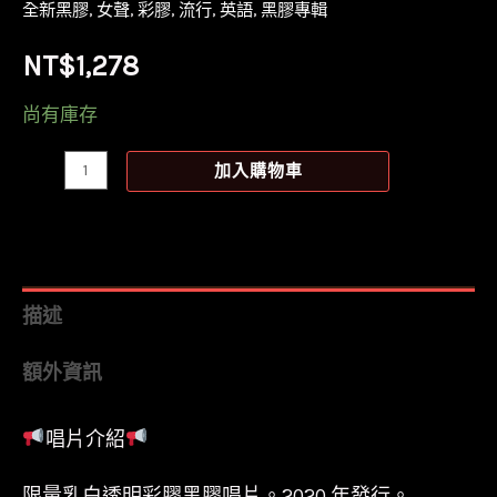
全新黑膠
,
女聲
,
彩膠
,
流行
,
英語
,
黑膠專輯
NT$
1,278
尚有庫存
【全
加入購物車
新
乳
白
透
描述
明
額外資訊
彩
膠】
唱片介紹
女
神
限量乳白透明彩膠黑膠唱片。2020 年發行。