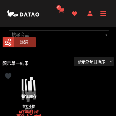
跳
至
Main
主
要
Men
搜
x
內
尋
篩選
容
顯示單一結果
暫無庫存