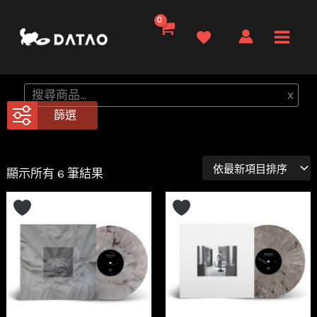
跳
至
Main
主
要
Men
搜
x
內
尋
篩選
容
依
顯示所有 6 筆結果
最
新
項
目
排
序