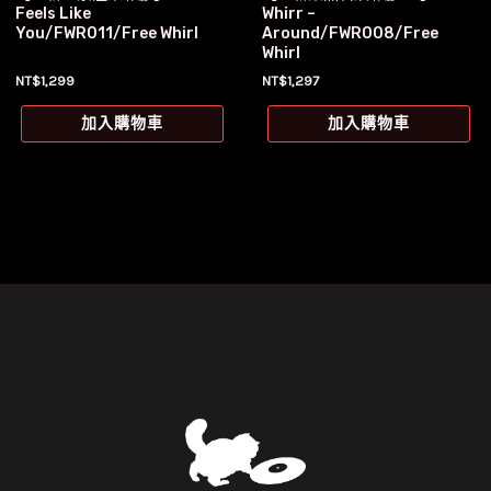
Feels Like
Whirr –
You/FWR011/Free Whirl
Around/FWR008/Free
Whirl
NT$
1,299
NT$
1,297
加入購物車
加入購物車