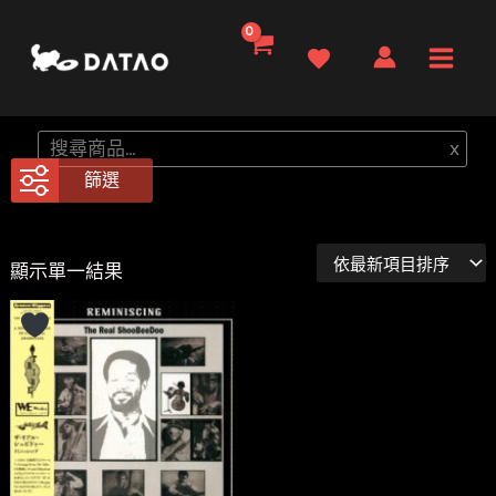
跳
至
Main
主
要
Men
搜
x
內
尋
篩選
容
顯示單一結果