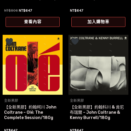
原
目
NT$
806
NT$
647
NT$
647
始
前
價
價
查看內容
加入購物車
格：
格：
NT$806。
NT$647。
全新黑膠
全新黑膠
【全新黑膠】約翰柯川 John
【全新黑膠】約翰科川 & 肯尼
Coltrane – Olé: The
布瑞爾 – John Coltrane &
Complete Session/180g
Kenny Burrell/180g
NT$
647
NT$
647