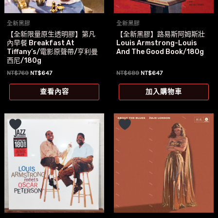
全新黑膠
全新黑膠
【全新限量原生透明膠】第凡
【全新黑膠】路易斯阿姆斯壯
內早餐 Breakfast At
Louis Armstrong-Louis
Tiffany’s/電影原聲帶/亨利曼
And The Good Book/180g
西尼/180g
原
目
原
目
NT$
769
NT$
647
NT$
689
NT$
647
始
前
始
前
價
價
價
價
查看內容
加入購物車
格：
格：
格：
格：
NT$769。
NT$647。
NT$689。
NT$647。