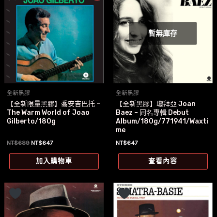
暫無庫存
全新黑膠
全新黑膠
【全新限量黑膠】喬安吉巴托 –
【全新黑膠】瓊拜亞 Joan
The Warm World of Joao
Baez – 同名專輯 Debut
Gilberto/180g
Album/180g/771941/Waxti
me
原
目
NT$
689
NT$
647
NT$
647
始
前
價
價
加入購物車
查看內容
格：
格：
NT$689。
NT$647。