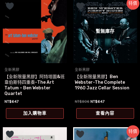
特價
暫無庫存
全新黑膠
全新黑膠
【全新限量黑膠】阿特塔圖&班
【全新限量黑膠】Ben
韋伯斯特四重奏-The Art
Webster-The Complete
Tatum – Ben Webster
1960 Jazz Cellar Session
Quartet
原
目
NT$
647
NT$
806
NT$
647
始
前
價
價
加入購物車
查看內容
格：
格：
NT$806。
NT$647。
特價