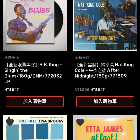
全新黑膠
全新黑膠
【全新限量黑膠】B.B. King –
【全新黑膠】納京高 Nat King
Singin’ the
Cole – 午夜之後 After
Blues/180g/DMM/772032
Midnight/180g/771809
LP
原
目
NT$
647
NT$
806
NT$
647
始
前
價
價
加入購物車
加入購物車
格：
格：
NT$806。
NT$647。