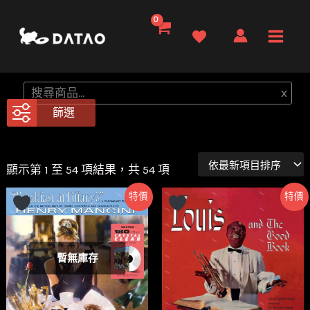
跳
至
Main
主
要
Men
搜
x
內
尋
篩選
容
顯示第 1 至 54 項結果，共 54 項
特價
特價
暫無庫存