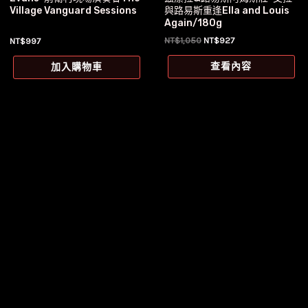
與路易斯重逢Ella and Louis
Village Vanguard Sessions
Again/180g
原
目
NT$
1,050
NT$
927
NT$
997
始
前
價
價
查看內容
加入購物車
格：
格：
NT$1,050。
NT$927。