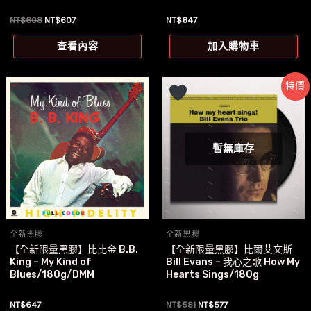
原
目
NT$
608
NT$
607
NT$
647
始
前
價
價
查看內容
加入購物車
格：
格：
NT$608。
NT$607。
特價
暫無庫存
全新黑膠
全新黑膠
【全新限量黑膠】比比金 B.B.
【全新限量黑膠】比爾艾文斯
King – My Kind of
Bill Evans – 我心之歌 How My
Blues/180g/DMM
Hearts Sings/180g
原
目
NT$
647
NT$
581
NT$
577