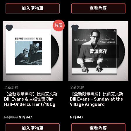
始
前
價
價
加入購物車
查看內容
格：
格：
NT$581。
NT$577。
特價
暫無庫存
全新黑膠
全新黑膠
【全新限量黑膠】比爾艾文斯
【全新限量黑膠】比爾艾文斯
Bill Evans & 吉姆霍爾 Jim
Bill Evans – Sunday at the
Hall-Undercurrent/180g
Village Vanguard
原
目
NT$
689
NT$
647
NT$
647
始
前
價
價
加入購物車
查看內容
格：
格：