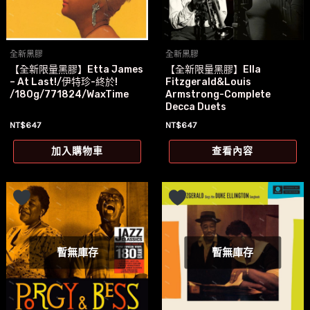
全新黑膠
全新黑膠
【全新限量黑膠】Etta James
【全新限量黑膠】Ella
– At Last!/伊特珍-終於!
Fitzgerald&Louis
/180g/771824/WaxTime
Armstrong-Complete
Decca Duets
NT$
647
NT$
647
加入購物車
查看內容
暫無庫存
暫無庫存