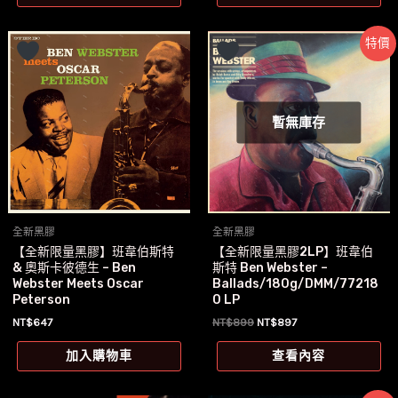
NT$689。
NT$647。
特價
暫無庫存
全新黑膠
全新黑膠
【全新限量黑膠】班韋伯斯特
【全新限量黑膠2LP】班韋伯
& 奧斯卡彼德生 – Ben
斯特 Ben Webster –
Webster Meets Oscar
Ballads/180g/DMM/77218
Peterson
0 LP
原
目
NT$
647
NT$
899
NT$
897
始
前
價
價
加入購物車
查看內容
格：
格：
NT$899。
NT$897。