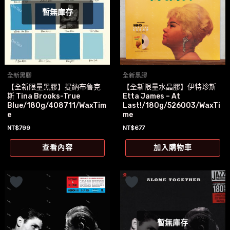
暫無庫存
全新黑膠
全新黑膠
【全新限量黑膠】提納布魯克
【全新限量水晶膠】伊特珍斯
斯 Tina Brooks-True
Etta James – At
Blue/180g/408711/WaxTim
Last!/180g/526003/WaxTi
e
me
NT$
799
NT$
677
查看內容
加入購物車
暫無庫存