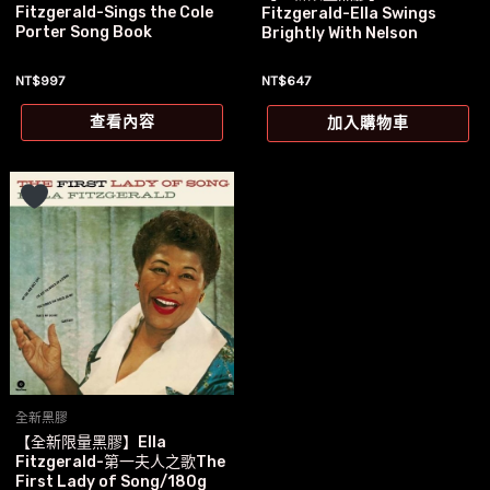
Fitzgerald-Sings the Cole
Fitzgerald-Ella Swings
Porter Song Book
Brightly With Nelson
NT$
997
NT$
647
查看內容
加入購物車
全新黑膠
【全新限量黑膠】Ella
Fitzgerald-第一夫人之歌The
First Lady of Song/180g