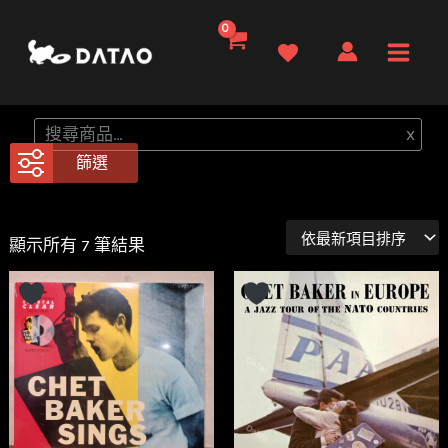
跳
至
Main
主
要
Men
搜
x
內
尋
篩選
容
依
顯示所有 7 筆結果
最
新
項
目
排
序