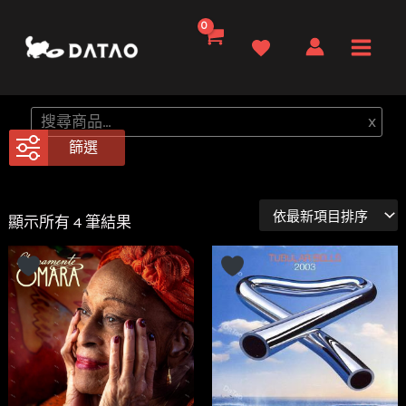
跳
至
Main
主
要
Men
搜
x
內
尋
篩選
容
依
顯示所有 4 筆結果
最
新
項
目
排
序