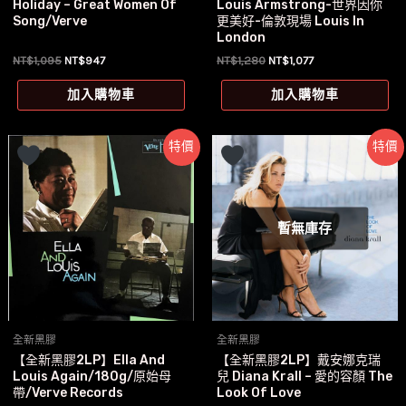
Holiday – Great Women Of
Louis Armstrong-世界因你
Song/Verve
更美好-倫敦現場 Louis In
London
原
目
原
目
NT$
1,095
NT$
947
NT$
1,280
NT$
1,077
始
前
始
前
價
價
價
價
加入購物車
加入購物車
格：
格：
格：
格：
NT$1,095。
NT$947。
NT$1,280。
NT$1,077。
特價
特價
暫無庫存
全新黑膠
全新黑膠
【全新黑膠2LP】Ella And
【全新黑膠2LP】戴安娜克瑞
Louis Again/180g/原始母
兒 Diana Krall – 愛的容顏 The
帶/Verve Records
Look Of Love