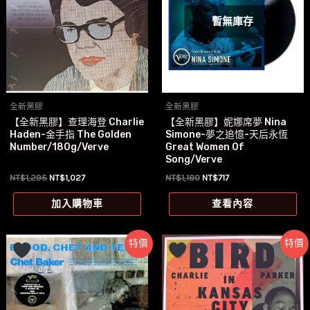
暫無庫存
全新黑膠
全新黑膠
【全新黑膠】查理海登 Charlie
【全新黑膠】妮娜席夢 Nina
Haden-金手指 The Golden
Simone-夢之追憶-天后永恆
Number/180g/Verve
Great Women Of
Song/Verve
原
目
原
目
NT$
1,295
NT$
1,027
NT$
1,180
NT$
717
始
前
始
前
價
價
價
價
加入購物車
查看內容
格：
格：
格：
格：
NT$1,295。
NT$1,027。
NT$1,180。
NT$717。
特價
特價