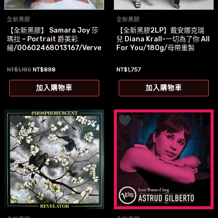
全新黑膠
全新黑膠
【全新黑膠】 Samara Joy 莎
【全新黑膠2LP】戴安娜克瑞
瑪拉 – Portrait 爵美彩
兒 Diana Krall-一切為了你 All
繪/00602468013167/Verve
For You/180g/母帶重製
原
目
NT$
1,180
NT$
898
NT$
1,757
始
前
價
價
加入購物車
加入購物車
格：
格：
NT$1,180。
NT$898。