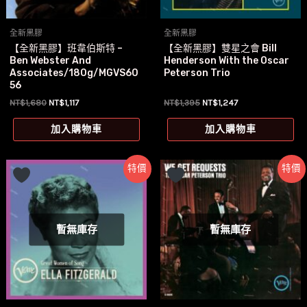
全新黑膠
全新黑膠
【全新黑膠】班韋伯斯特 –
【全新黑膠】雙星之會 Bill
Ben Webster And
Henderson With the Oscar
Associates/180g/MGVS60
Peterson Trio
56
原
目
原
目
NT$
1,680
NT$
1,117
NT$
1,395
NT$
1,247
始
前
始
前
價
價
價
價
加入購物車
加入購物車
格：
格：
格：
格：
NT$1,680。
NT$1,117。
NT$1,395。
NT$1,247。
特價
特價
暫無庫存
暫無庫存