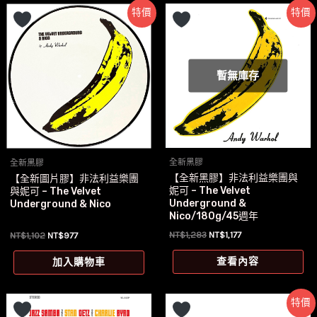
特價
特價
暫無庫存
全新黑膠
全新黑膠
【全新黑膠】非法利益樂團與
【全新圖片膠】非法利益樂團
妮可 – The Velvet
與妮可 – The Velvet
Underground &
Underground & Nico
Nico/180g/45週年
原
目
原
目
NT$
1,283
NT$
1,177
NT$
1,102
NT$
977
始
前
始
前
價
價
價
價
查看內容
加入購物車
格：
格：
格：
格：
NT$1,283。
NT$1,177。
NT$1,102。
NT$977。
特價