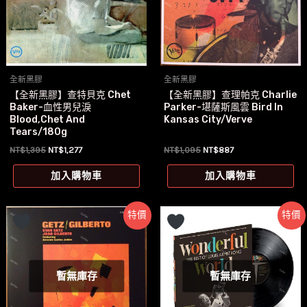
全新黑膠
全新黑膠
【全新黑膠】查特貝克 Chet
【全新黑膠】查理帕克 Charlie
Baker-血性男兒淚
Parker-堪薩斯風雲 Bird In
Blood,Chet And
Kansas City/Verve
Tears/180g
原
目
原
目
NT$
1,395
NT$
1,277
NT$
1,095
NT$
887
始
前
始
前
價
價
價
價
加入購物車
加入購物車
格：
格：
格：
格：
NT$1,395。
NT$1,277。
NT$1,095。
NT$887。
特價
特價
暫無庫存
暫無庫存