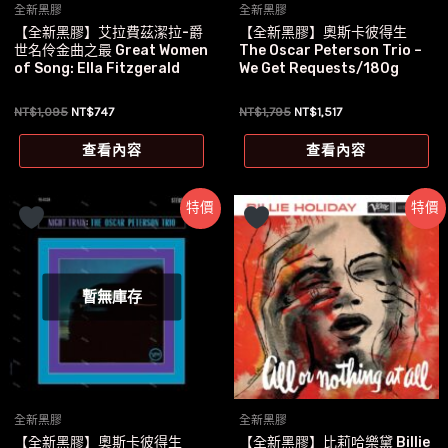
全新黑膠
全新黑膠
【全新黑膠】艾拉費茲潔拉-爵
【全新黑膠】奧斯卡彼得生
世名伶金曲之最 Great Women
The Oscar Peterson Trio –
of Song: Ella Fitzgerald
We Get Requests/180g
原
目
原
目
NT$
1,095
NT$
747
NT$
1,795
NT$
1,517
始
前
始
前
價
價
價
價
查看內容
查看內容
格：
格：
格：
格：
NT$1,095。
NT$747。
NT$1,795。
NT$1,517。
特價
特價
暫無庫存
全新黑膠
全新黑膠
【全新黑膠】奧斯卡彼得生
【全新黑膠】比莉哈樂黛 Billie