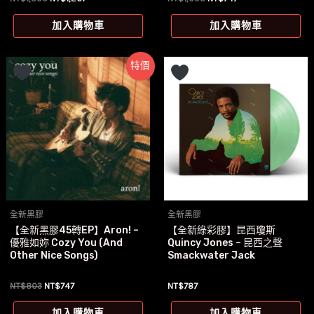
始
前
始
前
價
價
價
價
加入購物車
加入購物車
格：
格：
格：
格：
NT$1,595。
NT$1,267。
NT$1,095。
NT$747。
特價
全新黑膠
全新黑膠
【全新黑膠45轉EP】Aron! –
【全新綠彩膠】昆西瓊斯
優雅如妳 Cozy You (And
Quincy Jones – 昆西之聲
Other Nice Songs)
Smackwater Jack
原
目
NT$
803
NT$
747
NT$
787
始
前
價
價
加入購物車
加入購物車