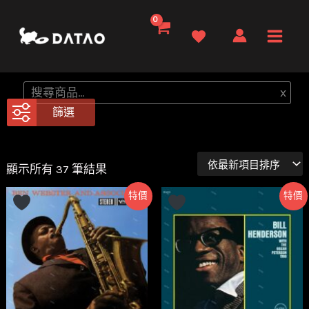
跳
至
Main
主
要
Men
搜
x
內
尋
篩選
容
依
顯示所有 37 筆結果
最
新
特價
特價
項
目
排
序