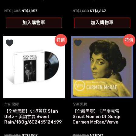
原
目
原
目
NT$
1,695
NT$
1,357
NT$
1,680
NT$
1,267
始
前
始
前
價
價
價
價
加入購物車
加入購物車
格：
格：
格：
格：
NT$1,695。
NT$1,357。
NT$1,680。
NT$1,267。
特價
特價
全新黑膠
全新黑膠
【全新黑膠】史坦蓋茲 Stan
【全新黑膠】卡門麥克雷
Getz – 美韻甘霖 Sweet
Great Women Of Song:
Rain/180g/602465124699
Carmen McRae/Verve
原
目
原
目
NT$
1,595
NT$
1,267
NT$
1,095
NT$
747