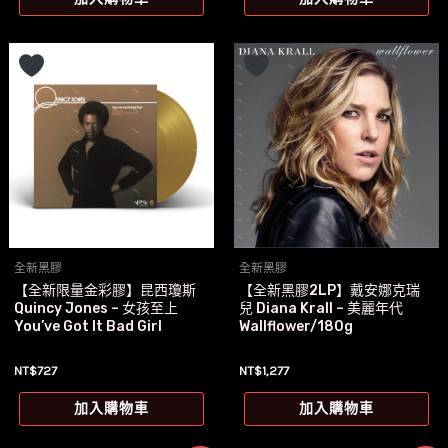
格：
格：
NT$803。
NT$747。
全新黑膠
全新黑膠
【全新限量金彩膠】昆西瓊斯
【全新黑膠2LP】戴安娜克瑞
Quincy Jones – 女孩至上
兒 Diana Krall – 美麗年代
You’ve Got It Bad Girl
Wallflower/180g
NT$
727
NT$
1,277
加入購物車
加入購物車