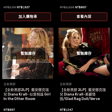
原
目
原
目
NT$
2,110
NT$
1,937
NT$
2,225
NT$
897
始
前
始
前
價
價
價
價
加入購物車
查看內容
格：
格：
格：
格：
NT$2,110。
NT$1,937。
NT$2,225。
NT$897。
暫無庫存
暫無庫存
全新黑膠
全新黑膠
【全新黑膠2LP】戴安娜克瑞
【全新黑膠 2LP】戴安娜克瑞
兒 Diana Krall- 似曾相識 Girl
兒 Diana Krall-美麗情
In the Other Room
挑/Glad Rag Doll/Verve
NT$
897
NT$
1,047