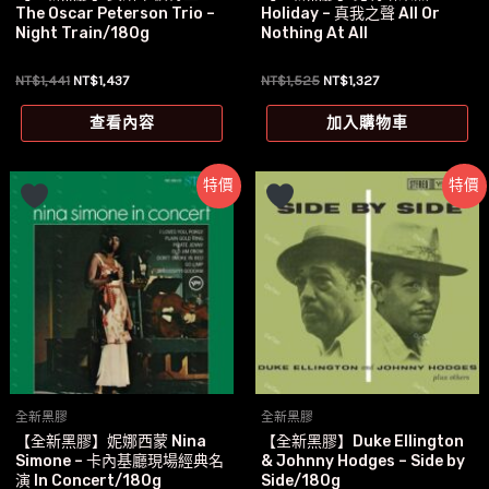
The Oscar Peterson Trio –
Holiday – 真我之聲 All Or
Night Train/180g
Nothing At All
原
目
原
目
NT$
1,441
NT$
1,437
NT$
1,525
NT$
1,327
始
前
始
前
價
價
價
價
查看內容
加入購物車
格：
格：
格：
格：
NT$1,441。
NT$1,437。
NT$1,525。
NT$1,327。
特價
特價
全新黑膠
全新黑膠
【全新黑膠】妮娜西蒙 Nina
【全新黑膠】Duke Ellington
Simone – 卡內基廳現場經典名
& Johnny Hodges – Side by
演 In Concert/180g
Side/180g