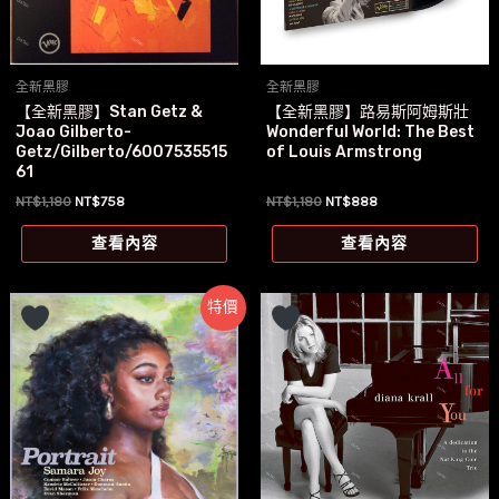
全新黑膠
全新黑膠
【全新黑膠】Stan Getz &
【全新黑膠】路易斯阿姆斯壯
Joao Gilberto-
Wonderful World: The Best
Getz/Gilberto/6007535515
of Louis Armstrong
61
原
目
原
目
NT$
1,180
NT$
758
NT$
1,180
NT$
888
始
前
始
前
價
價
價
價
查看內容
查看內容
格：
格：
格：
格：
NT$1,180。
NT$758。
NT$1,180。
NT$888。
特價