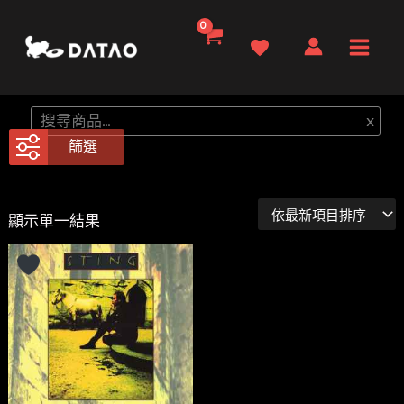
跳
至
Main
主
要
Men
搜
x
內
尋
篩選
容
顯示單一結果