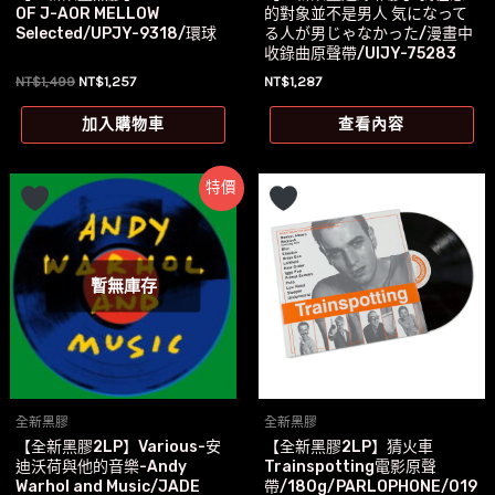
OF J-AOR MELLOW
的對象並不是男人 気になって
Selected/UPJY-9318/環球
る人が男じゃなかった/漫畫中
收錄曲原聲帶/UIJY-75283
原
目
NT$
1,499
NT$
1,257
NT$
1,287
始
前
價
價
加入購物車
查看內容
格：
格：
NT$1,499。
NT$1,257。
特價
暫無庫存
全新黑膠
全新黑膠
【全新黑膠2LP】Various-安
【全新黑膠2LP】猜火車
迪沃荷與他的音樂-Andy
Trainspotting電影原聲
Warhol and Music/JADE
帶/180g/PARLOPHONE/019