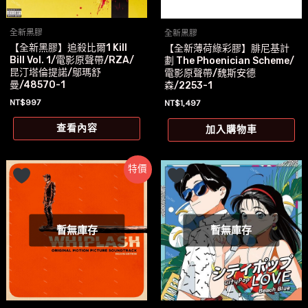
全新黑膠
全新黑膠
【全新黑膠】追殺比爾1 Kill
【全新薄荷綠彩膠】腓尼基計
Bill Vol. 1/電影原聲帶/RZA/
劃 The Phoenician Scheme/
昆汀塔倫提諾/鄔瑪舒
電影原聲帶/魏斯安德
曼/48570-1
森/2253-1
NT$
997
NT$
1,497
查看內容
加入購物車
特價
暫無庫存
暫無庫存