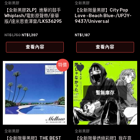
全新黑膠
全新黑膠
【全新黑膠2LP】進擊的鼓手
【全新限量黑膠】City Pop
Whiplash/電影原聲帶/豪華
Love ~Beach Blue~/UPJY-
版/達米恩查澤雷/LKS36295
9437/Universal
原
目
NT$
1,750
NT$
1,397
NT$
1,187
始
前
價
價
查看內容
查看內容
格：
格：
NT$1,750。
NT$1,397。
特價
暫無庫存
全新黑膠
全新黑膠
【全新限量黑膠】THE BEST
【全新限量透綠彩膠】我在意