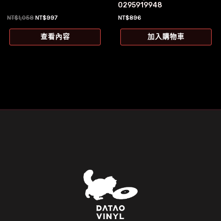
0295919948
原
目
NT$
1,058
NT$
997
NT$
896
始
前
價
價
查看內容
加入購物車
格：
格：
NT$1,058。
NT$997。