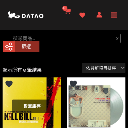
跳
至
Main
主
要
Men
搜
x
內
尋
篩選
容
依
顯示所有 8 筆結果
最
新
項
目
排
序
暫無庫存