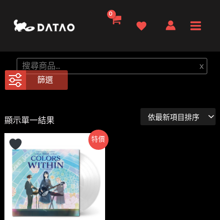
跳
至
Main
主
要
Men
搜
x
內
尋
篩選
容
顯示單一結果
特價