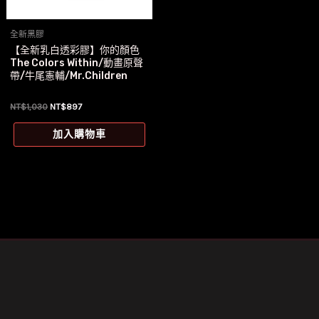
全新黑膠
【全新乳白透彩膠】你的顏色
The Colors Within/動畫原聲
帶/牛尾憲輔/Mr.Children
原
目
NT$
1,030
NT$
897
始
前
價
價
加入購物車
格：
格：
NT$1,030。
NT$897。