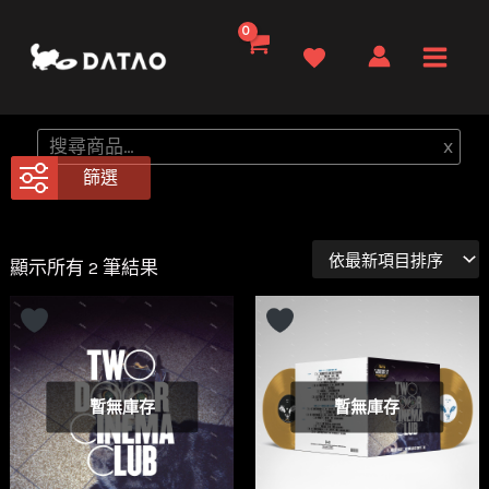
跳
至
Main
主
要
Men
搜
x
內
尋
篩選
容
依
顯示所有 2 筆結果
最
新
項
目
排
序
暫無庫存
暫無庫存