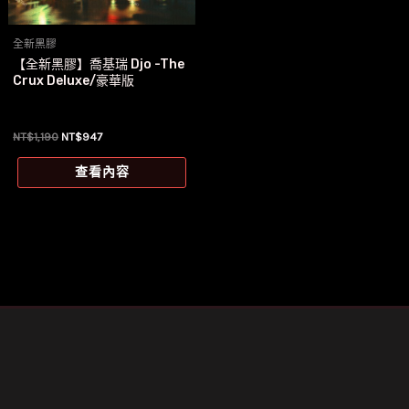
全新黑膠
【全新黑膠】喬基瑞 Djo -The
Crux Deluxe/豪華版
原
目
NT$
1,190
NT$
947
始
前
價
價
查看內容
格：
格：
NT$1,190。
NT$947。