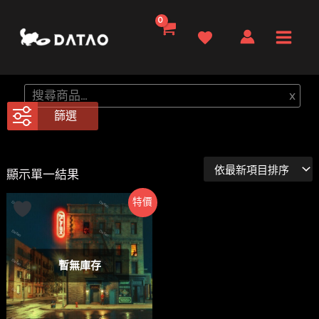
跳
至
Main
主
要
Men
搜
x
內
尋
篩選
容
顯示單一結果
特價
暫無庫存