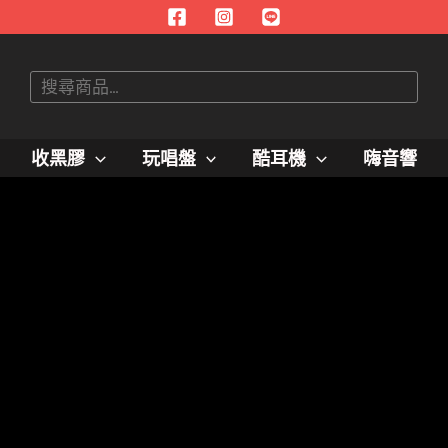
搜
尋
收黑膠
玩唱盤
酷耳機
嗨音響