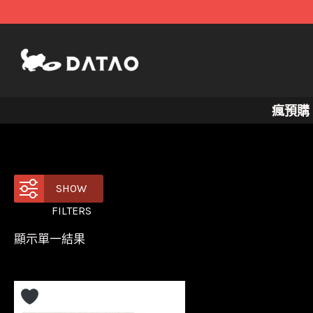
跳
至
主
要
內
瘋預購
容
SHOW
FILTERS
顯示單一結果