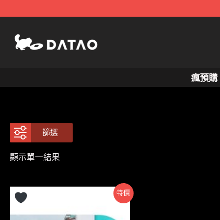
跳
至
主
要
內
瘋預購
容
篩選
顯示單一結果
特價