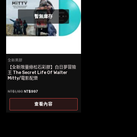
暫無庫存
全新黑膠
【全新限量綠松石彩膠】白日夢冒險
王 The Secret Life Of Walter
Mitty/電影配樂
原
目
NT$
1,180
NT$
997
始
前
價
價
查看內容
格：
格：
NT$1,180。
NT$997。