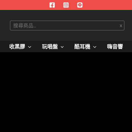
搜
x
尋
收黑膠
玩唱盤
酷耳機
嗨音響