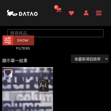
跳
至
Main
主
要
Men
搜
內
尋
SHOW
容
FILTERS
顯示單一結果