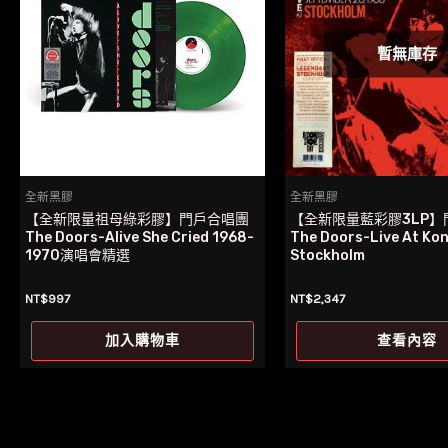
暫無庫存
全新黑膠
全新黑膠
【全新限量祖母綠彩膠】門戶合唱團
【全新限量藍彩膠3LP】
The Doors-Alive She Cried 1968-
The Doors-Live At Ko
1970演唱會精選
Stockholm
NT$
997
NT$
2,347
加入購物車
查看內容