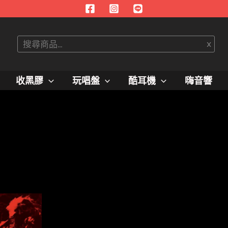
搜
x
尋
收黑膠
玩唱盤
酷耳機
嗨音響