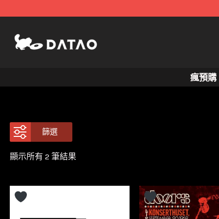
跳
至
主
要
內
瘋預購
容
篩選
依
顯示所有 2 筆結果
最
新
項
目
排
序