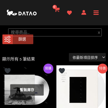
跳
至
Main
主
要
Men
搜
x
內
尋
篩選
容
依
顯示所有 5 筆結果
最
新
Preorder
特價
特價
項
目
排
序
暫無庫存