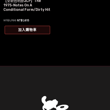
【全新透明膠2LP】The
1975-Notes On A
Conditional Form/Dirty Hit
原
目
NT$
1,795
NT$
1,615
始
前
價
價
加入購物車
格：
格：
NT$1,795。
NT$1,615。