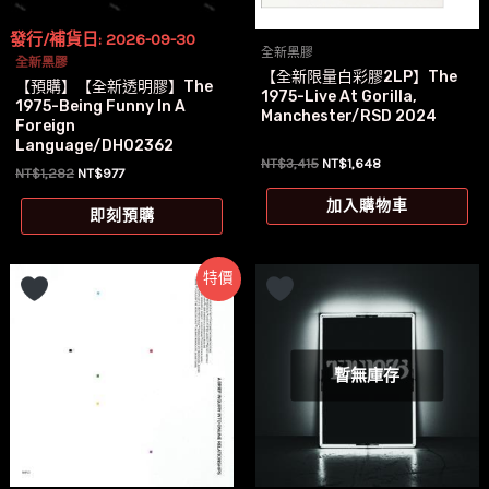
發行/補貨日: 2026-09-30
全新黑膠
全新黑膠
【全新限量白彩膠2LP】The
【預購】【全新透明膠】The
1975-Live At Gorilla,
1975-Being Funny In A
Manchester/RSD 2024
Foreign
Language/DH02362
原
目
NT$
3,415
NT$
1,648
原
目
NT$
1,282
NT$
977
始
前
始
前
價
價
加入購物車
價
價
即刻預購
格：
格：
格：
格：
NT$3,415。
NT$1,648。
NT$1,282。
NT$977。
特價
暫無庫存