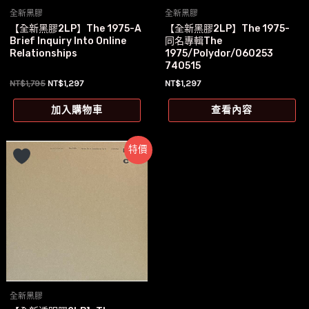
全新黑膠
全新黑膠
【全新黑膠2LP】The 1975-A
【全新黑膠2LP】The 1975-
Brief Inquiry Into Online
同名專輯The
Relationships
1975/Polydor/060253
740515
原
目
NT$
1,795
NT$
1,297
NT$
1,297
始
前
價
價
加入購物車
查看內容
格：
格：
NT$1,795。
NT$1,297。
特價
全新黑膠