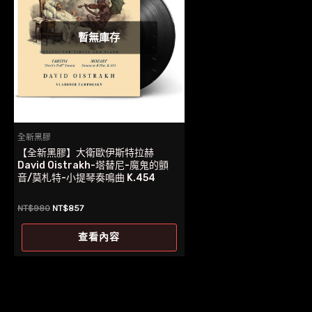
暫無庫存
全新黑膠
【全新黑膠】大衛歐伊斯特拉赫
David Oistrakh-塔替尼-魔鬼的顫
音/莫札特-小提琴奏鳴曲 K.454
原
目
NT$
980
NT$
857
始
前
價
價
查看內容
格：
格：
NT$980。
NT$857。