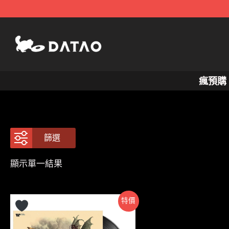
跳
至
主
要
內
瘋預購
容
篩選
顯示單一結果
特價