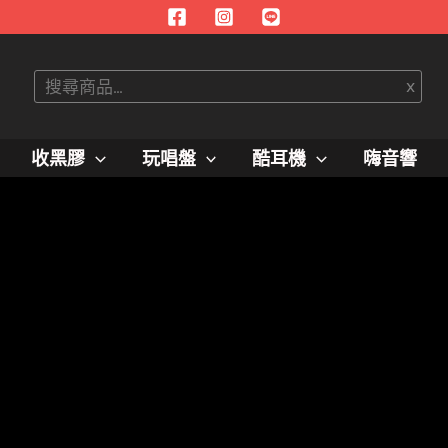
搜
x
尋
收黑膠
玩唱盤
酷耳機
嗨音響