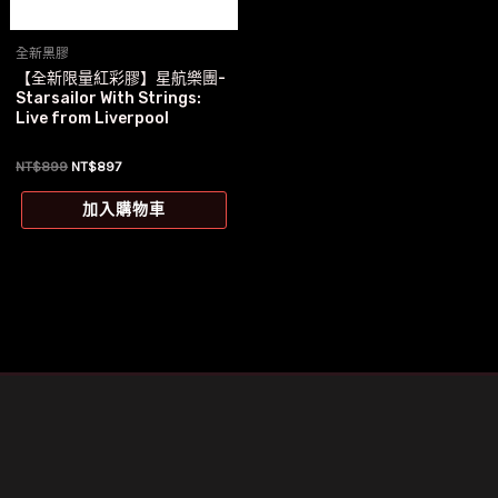
全新黑膠
【全新限量紅彩膠】星航樂團-
Starsailor With Strings:
Live from Liverpool
原
目
NT$
899
NT$
897
始
前
價
價
加入購物車
格：
格：
NT$899。
NT$897。