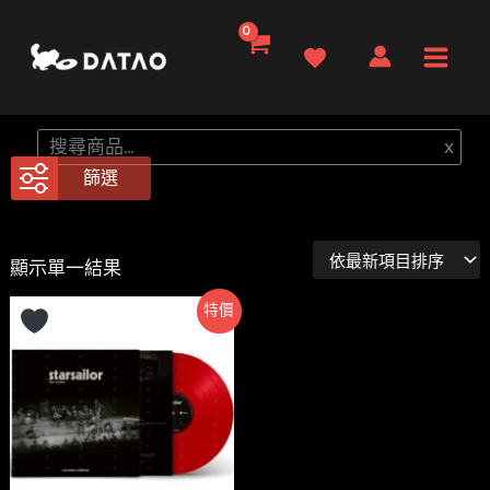
跳
至
Main
主
要
Men
搜
x
內
尋
篩選
容
顯示單一結果
特價