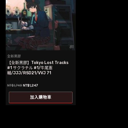
全新黑膠
【全新黑膠】Tokyo Lost Tracks
#1 サクラチル #1/牛尾憲
輔/JJJ/RSD21/VVJ 71
原
目
NT$
1,749
NT$
1,247
始
前
價
價
加入購物車
格：
格：
NT$1,749。
NT$1,247。