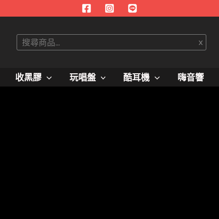
搜
x
尋
收黑膠
玩唱盤
酷耳機
嗨音響