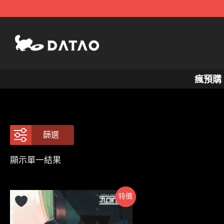
跳
至
主
要
內
瘋預購
容
篩選
顯示單一結果
特價