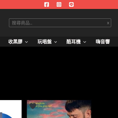
搜
x
尋
收黑膠
玩唱盤
酷耳機
嗨音響