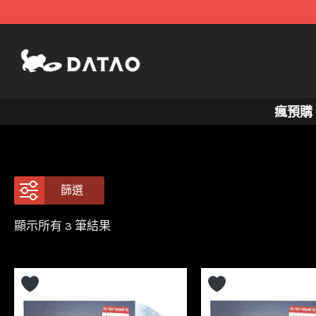
跳
至
主
要
內
瘋預購
容
篩選
依
顯示所有 3 筆結果
最
新
項
目
排
序