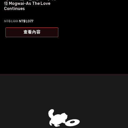
怪 Mogwai-As The Love
Continues
原
目
NT$
1,139
NT$
1,077
始
前
價
價
查看內容
格：
格：
NT$1,139。
NT$1,077。