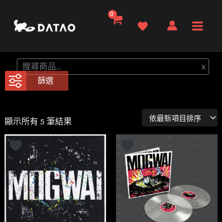
跳
至
Main
主
要
Men
搜
x
內
尋
篩選
容
依
顯示所有 5 筆結果
最
新
項
目
排
序