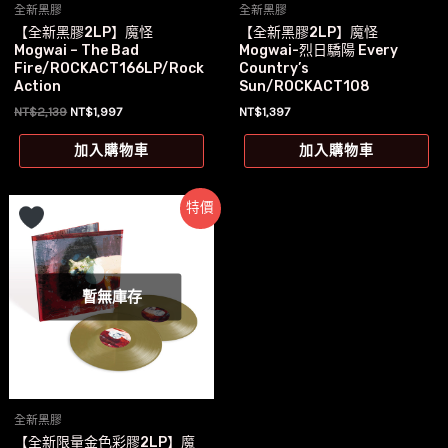
全新黑膠
全新黑膠
【全新黑膠2LP】魔怪
【全新黑膠2LP】魔怪
Mogwai – The Bad
Mogwai-烈日驕陽 Every
Fire/ROCKACT166LP/Rock
Country’s
Action
Sun/ROCKACT108
原
目
NT$
2,139
NT$
1,997
NT$
1,397
始
前
價
價
加入購物車
加入購物車
格：
格：
NT$2,139。
NT$1,997。
特價
暫無庫存
全新黑膠
【全新限量金色彩膠2LP】魔