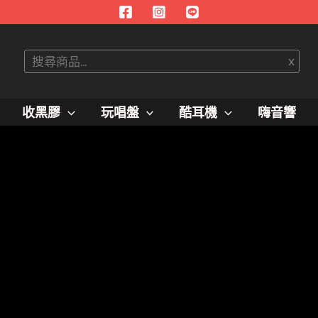
搜
x
尋
收黑膠
玩唱盤
酷耳機
嗨音響