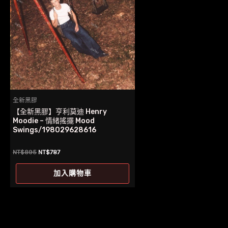
全新黑膠
【全新黑膠】亨利莫迪 Henry
Moodie – 情緒搖擺 Mood
Swings/198029628616
原
目
NT$
895
NT$
787
始
前
價
價
加入購物車
格：
格：
NT$895。
NT$787。