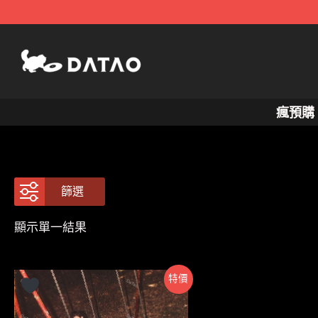
跳
至
主
要
內
瘋預購
容
篩選
顯示單一結果
特價