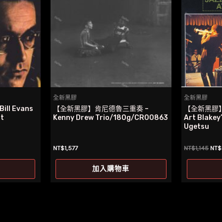
全新黑膠
全新黑膠
l Evans
【全新黑膠】肯尼德魯三重奏 –
【全新黑膠
t
Kenny Drew Trio/180g/CR00863
Art Blakey
Ugetsu
原
NT$
1,577
NT$
1,145
NT$
始
價
加入購物車
格
NT$