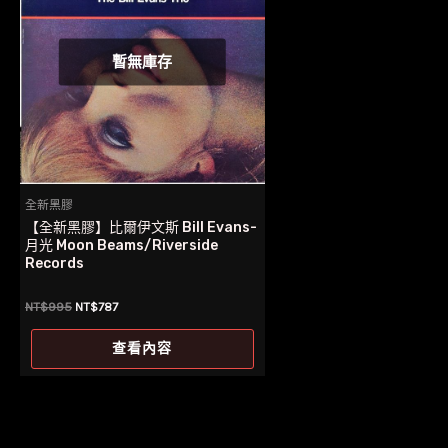
暫無庫存
全新黑膠
【全新黑膠】比爾伊文斯 Bill Evans-
月光 Moon Beams/Riverside
Records
原
目
NT$
995
NT$
787
始
前
價
價
查看內容
格：
格：
NT$995。
NT$787。