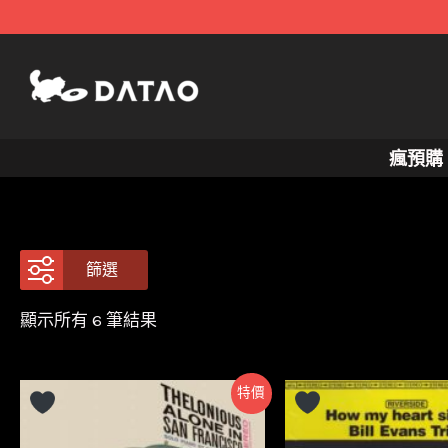
跳
至
主
要
內
瘋預購
容
篩選
依
顯示所有 6 筆結果
最
新
項
目
特價
排
序