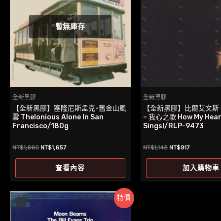
暫無庫存
全新黑膠
全新黑膠
【全新黑膠】塞隆尼斯孟克-舊金山風
【全新黑膠】比爾艾文斯 Bil
雲 Thelonious Alone In San
– 我心之歌 How My Hear
Francisco/180g
Sings!/RLP-9473
原
目
原
目
NT$
1,660
NT$
1,657
NT$
1,145
NT$
917
始
前
始
前
價
價
價
價
查看內容
加入購物車
格：
格：
格：
格：
NT$1,660。
NT$1,657。
NT$1,145。
NT$917。
特價