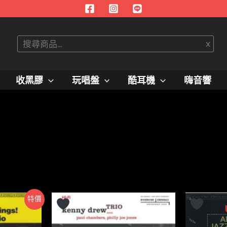
搜
x
尋
收黑膠
玩唱盤
酷耳機
嗨音響
特價