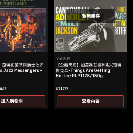
暫無庫存
全新黑膠
】亞特布萊基與爵士信差
【全新黑膠】加農砲艾德利&米爾特
’s Jazz Messengers –
傑克森-Things Are Getting
Better/RLP1128/180g
目
927
NT$
777
前
價
加入購物車
查看內容
：
格：
1,145。
NT$927。