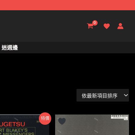
迷週邊
特價