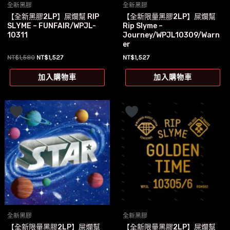
全新黑膠
全新黑膠
【全新黑膠2LP】屎爛幫 RIP
【全新限量黑膠2LP】屎爛幫
SLYME – FUNFAIR/WPJL-
Rip Slyme –
10311
Journey/WPJL10309/Warn
er
原
目
NT$
1,580
NT$
1,527
NT$
1,527
始
前
價
價
加入購物車
加入購物車
格：
格：
NT$1,580。
NT$1,527。
全新黑膠
全新黑膠
【全新限量黑膠2LP】屎爛幫
【全新限量黑膠2LP】屎爛幫