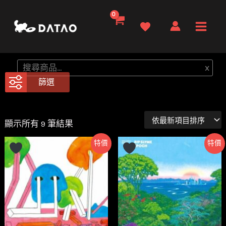
跳
至
Main
主
要
Men
搜
x
內
尋
篩選
容
依
顯示所有 9 筆結果
最
新
特價
特價
項
目
排
序