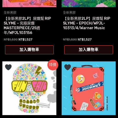
全新黑膠
全新黑膠
【全新黑膠2LP】屎爛幫 RIP
【全新黑膠2LP】屎爛幫 RIP
SLYME – 究極屎爛
SLYME – EPOCH/WPJL-
MASTERPIECE/25週
10313/4/Warner Music
年/WPJL103156
原
目
原
目
NT$
1,530
NT$
1,527
NT$
1,530
NT$
1,527
始
前
始
前
價
價
價
價
加入購物車
加入購物車
格：
格：
格：
格：
NT$1,530。
NT$1,527。
NT$1,530。
NT$1,527。
特價