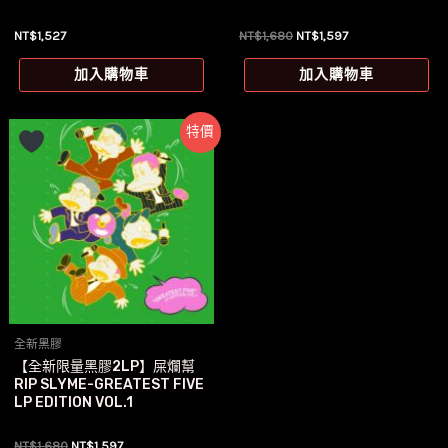
原
目
NT$
1,527
NT$
1,680
NT$
1,597
始
前
價
價
加入購物車
加入購物車
格：
格：
NT$1,680。
NT$1,597。
特價
全新黑膠
【全新限量黑膠2LP】屎爛幫
RIP SLYME-GREATEST FIVE
LP EDITION VOL.1
原
目
NT$
1,680
NT$
1,597