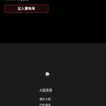
始
前
價
價
加入購物車
格：
格：
NT$1,680。
NT$1,597。
大韜黑膠
關於大韜
門市資訊