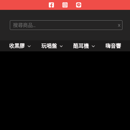
搜
x
尋
收黑膠
玩唱盤
酷耳機
嗨音響