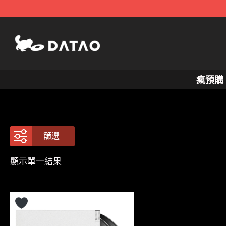
跳
至
主
要
內
瘋預購
容
篩選
顯示單一結果