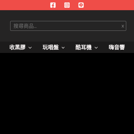
搜
x
尋
收黑膠
玩唱盤
酷耳機
嗨音響