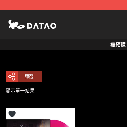
跳
至
主
要
內
瘋預購
容
篩選
顯示單一結果