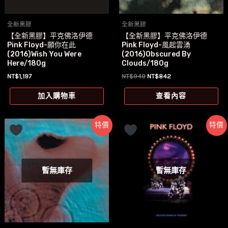
全新黑膠
全新黑膠
【全新黑膠】平克佛洛伊德
【全新黑膠】平克佛洛伊德
Pink Floyd-願你在此
Pink Floyd-風起雲湧
(2016)Wish You Were
(2016)Obscured By
Here/180g
Clouds/180g
原
目
NT$
1,197
NT$
949
NT$
842
始
前
價
價
加入購物車
查看內容
格：
格：
NT$949。
NT$842。
特價
特價
暫無庫存
暫無庫存