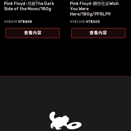
Pink Floyd-月蝕The Dark
Pink Floyd-願你在此Wish
Side of the Moon/180g
You Were
Here/180g/PFRLP9
原
目
原
目
NT$
979
NT$
898
NT$
1,076
NT$
929
始
前
始
前
價
價
價
價
查看內容
查看內容
格：
格：
格：
格：
NT$979。
NT$898。
NT$1,076。
NT$929。