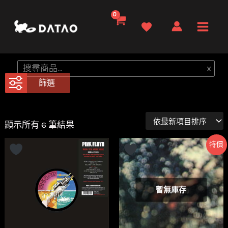
跳
至
Main
主
要
Men
搜
x
內
尋
篩選
容
依
顯示所有 6 筆結果
最
新
特價
項
目
排
序
暫無庫存