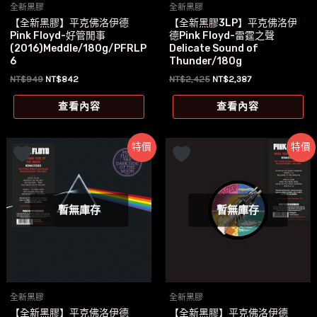
全新黑膠
全新黑膠
【全新黑膠】平克佛洛伊德
【全新黑膠3LP】平克佛洛伊
Pink Floyd-好管閒事
德Pink Floyd-雷霆之聲
(2016)Meddle/180g/PFRLP
Delicate Sound of
6
Thunder/180g
原
目
原
目
NT$
949
NT$
842
NT$
2,425
NT$
2,387
始
前
始
前
價
價
價
價
查看內容
查看內容
格：
格：
格：
格：
NT$949。
NT$842。
NT$2,425。
NT$2,387。
特價
特價
暫無庫存
暫無庫存
全新黑膠
全新黑膠
【全新黑膠】平克佛洛伊德
【全新黑膠】平克佛洛伊德