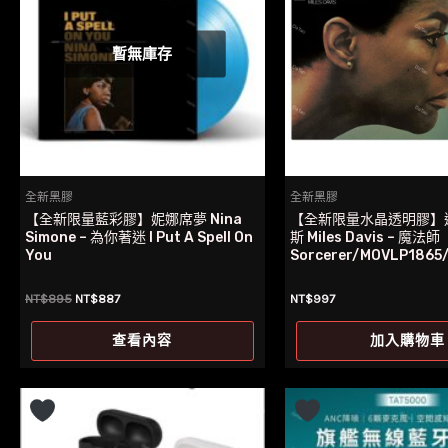
暫無庫存
全新黑膠
全新黑膠
【全新限量藍彩膠】妮娜席夢 Nina
【全新限量水晶透明膠】
Simone – 為你著迷 I Put A Spell On
斯 Miles Davis – 魔法師
You
Sorcerer/MOVLP1865
原
目
NT$
895
NT$
887
NT$
997
始
前
價
價
查看內容
加入購物車
格：
格：
NT$895。
NT$887。