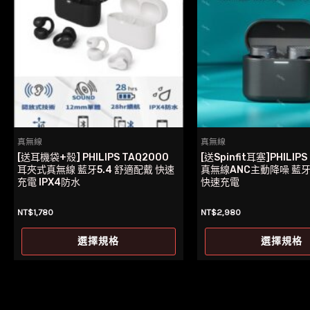
真無線
真無線
[送耳機袋+殼] PHILIPS TAQ2000
[送Spinfit耳塞]PHILIPS
耳夾式真無線 藍牙5.4 舒適配戴 快速
真無線ANC主動降噪 藍牙5
充電 IPX4防水
快速充電
NT$
1,780
NT$
2,980
此
選擇規格
選擇規格
產
品
有
多