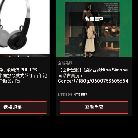
種
款
式。
暫無庫存
可
在
產
品
頁
全新黑膠
面
] 飛利浦 PHILIPS
【全新黑膠】妮娜西蒙Nina Simone-
選
0 半開放頭戴式藍牙 百年紀
音樂會實況In
 全新公司貨
Concert/180g/0600753605684
擇
選
原
目
NT$
895
NT$
697
項
始
前
此
價
價
選擇規格
查看內容
格：
格：
產
NT$895。
NT$697。
品
有
多