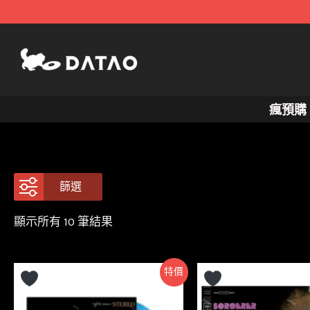
跳
至
主
要
內
瘋預購
容
篩選
依
顯示所有 10 筆結果
最
新
項
目
特價
排
序