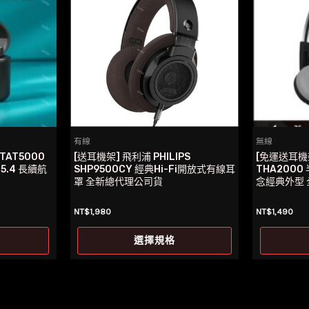
有線
無線
 TAT5000
[送耳機架] 飛利浦 PHILIPS
[免運送耳機架
.4 長續航
SHP9500CY 經典Hi-Fi開放式有線耳
THA200
罩 全新總代理公司貨
念經典外型
NT$
1,980
NT$
1,490
此
此
選擇規格
產
產
品
品
有
有
多
多