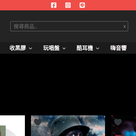
搜
x
尋
收黑膠
玩唱盤
酷耳機
嗨音響