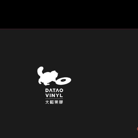
種
款
式。
可
在
產
品
頁
面
選
擇
選
項