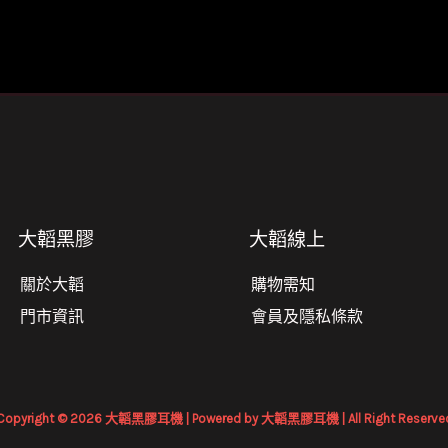
種
種
款
款
式。
式。
可
可
在
在
產
產
品
品
頁
頁
面
面
大韜黑膠
大韜線上
選
選
擇
擇
關於大韜
購物需知
選
選
門市資訊
會員及隱私條款
項
項
Copyright © 2026 大韜黑膠耳機 | Powered by 大韜黑膠耳機 | All Right Reserve