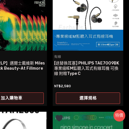
有線
LP】邁爾士戴維斯 Miles
[送替換耳塞] PHILIPS TAE7009BK
ck Beauty-At Fillmore
專業級IEM監聽入耳式有線耳機 可換
線 附贈Type C
NT$
2,580
此
加入購物車
選擇規格
產
品
特價
有
多