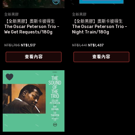
全新黑膠
全新黑膠
【全新黑膠】奧斯卡彼得生
【全新黑膠】奧斯卡彼得生
The Oscar Peterson Trio –
The Oscar Peterson Trio –
We Get Requests/180g
Night Train/180g
原
目
原
目
NT$
1,795
NT$
1,517
NT$
1,441
NT$
1,437
始
前
始
前
價
價
價
價
查看內容
查看內容
格：
格：
格：
格：
NT$1,795。
NT$1,517。
NT$1,441。
NT$1,437。