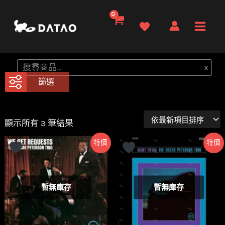
跳
至
Main
主
要
Men
搜
x
內
尋
篩選
容
依
顯示所有 3 筆結果
最
新
特價
特價
項
目
排
序
暫無庫存
暫無庫存