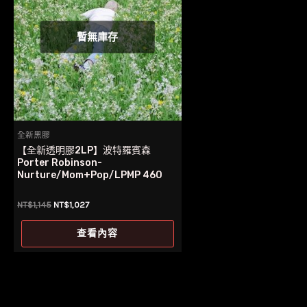
暫無庫存
全新黑膠
【全新透明膠2LP】波特羅賓森
Porter Robinson-
Nurture/Mom+Pop/LPMP 460
原
目
NT$
1,145
NT$
1,027
始
前
價
價
查看內容
格：
格：
NT$1,145。
NT$1,027。