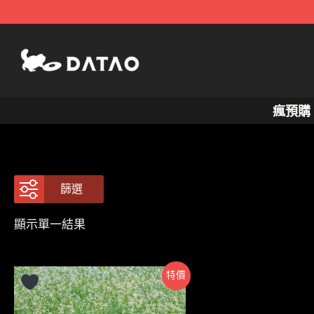
跳
至
主
要
內
瘋預購
容
篩選
顯示單一結果
特價