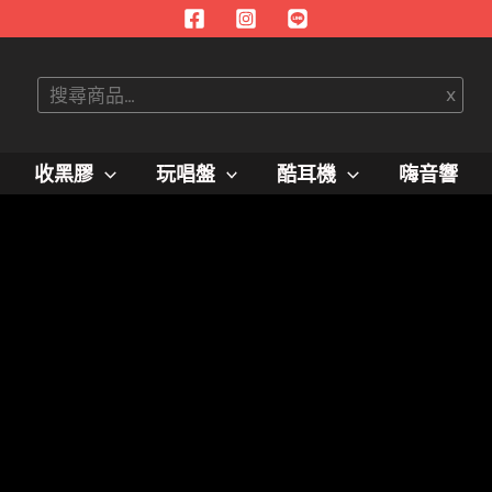
搜
x
尋
收黑膠
玩唱盤
酷耳機
嗨音響