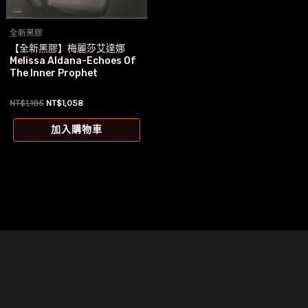
全新黑膠
【全新黑膠】梅麗莎艾達娜
Melissa Aldana-Echoes Of
The Inner Prophet
原
目
NT$
1,195
NT$
1,058
始
前
價
價
加入購物車
格：
格：
NT$1,195。
NT$1,058。