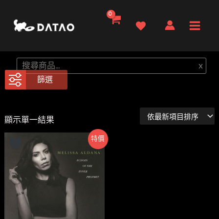
跳
至
Main
主
要
Men
搜
x
內
尋
篩選
容
顯示單一結果
特價