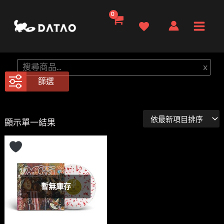
跳
至
Main
主
要
Men
搜
x
內
尋
篩選
容
顯示單一結果
暫無庫存