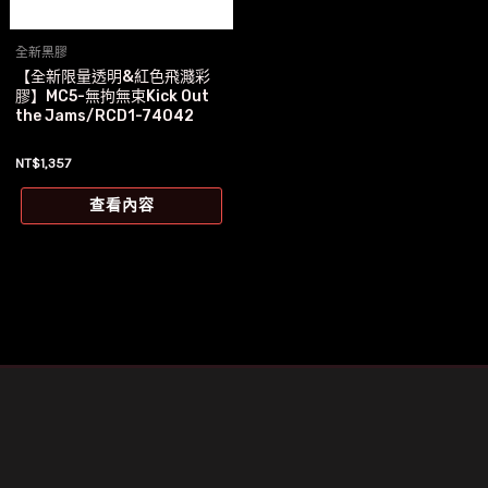
全新黑膠
【全新限量透明&紅色飛濺彩
膠】MC5-無拘無束Kick Out
the Jams/RCD1-74042
NT$
1,357
查看內容