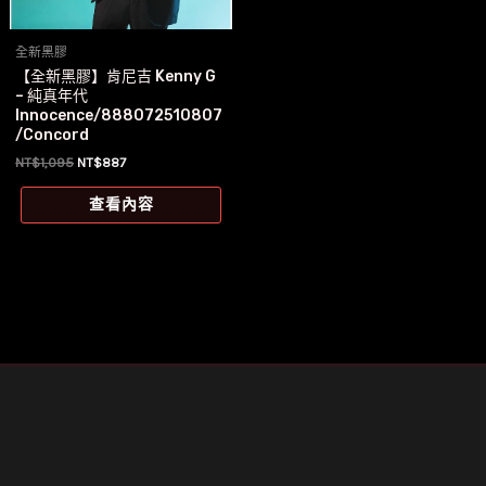
全新黑膠
【全新黑膠】肯尼吉 Kenny G
– 純真年代
Innocence/888072510807
/Concord
原
目
NT$
1,095
NT$
887
始
前
價
價
查看內容
格：
格：
NT$1,095。
NT$887。