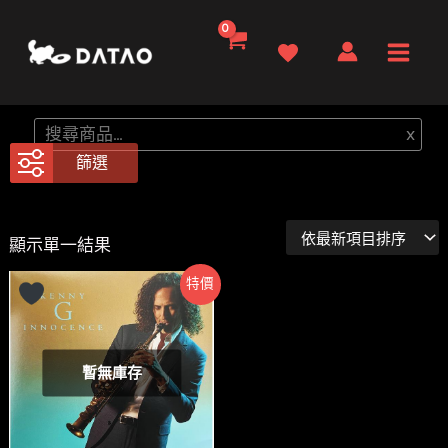
跳
至
Main
主
要
Men
搜
x
內
尋
篩選
容
顯示單一結果
特價
暫無庫存