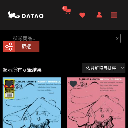
跳
至
Main
主
要
Men
搜
x
內
尋
篩選
容
依
顯示所有 6 筆結果
最
新
項
目
排
序