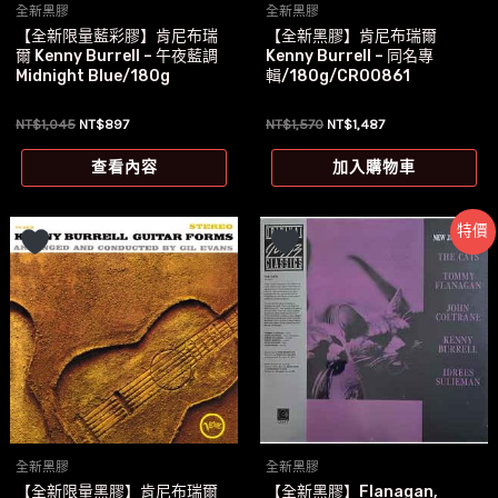
全新黑膠
全新黑膠
【全新限量藍彩膠】肯尼布瑞
【全新黑膠】肯尼布瑞爾
爾 Kenny Burrell – 午夜藍調
Kenny Burrell – 同名專
Midnight Blue/180g
輯/180g/CR00861
原
目
原
目
NT$
1,045
NT$
897
NT$
1,570
NT$
1,487
始
前
始
前
價
價
價
價
查看內容
加入購物車
格：
格：
格：
格：
NT$1,045。
NT$897。
NT$1,570。
NT$1,487。
特價
全新黑膠
全新黑膠
【全新限量黑膠】肯尼布瑞爾
【全新黑膠】Flanagan,