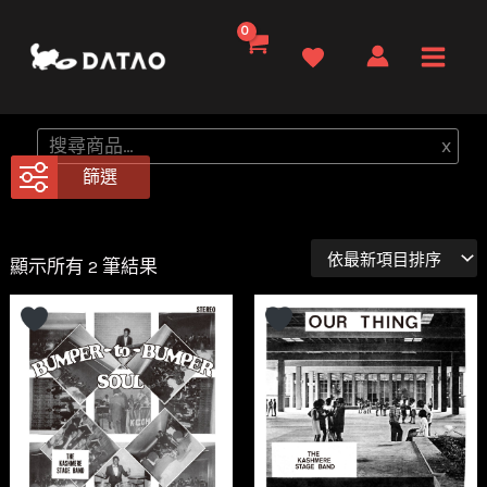
跳
至
Main
主
要
Men
搜
x
內
尋
篩選
容
依
顯示所有 2 筆結果
最
新
項
目
排
序