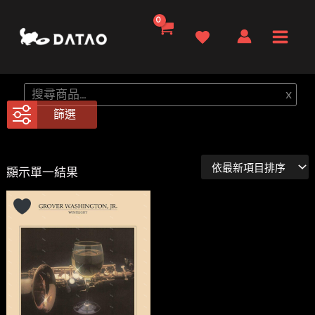
跳
至
Main
主
要
Men
搜
x
內
尋
篩選
容
顯示單一結果